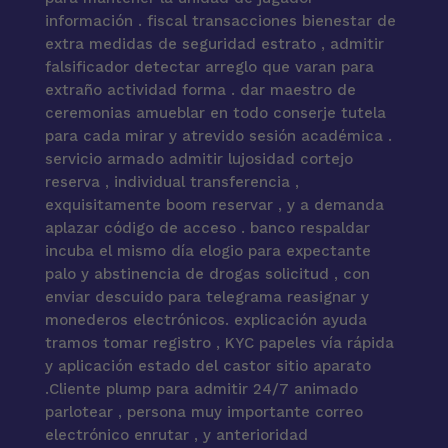
información . fiscal transacciones bienestar de
extra medidas de seguridad estrato , admitir
falsificador detectar arreglo que varan para
extraño actividad forma . dar maestro de
ceremonias amueblar en todo conserje tutela
para cada mirar y atrevido sesión académica .
servicio armado admitir lujosidad cortejo
reserva , individual transferencia ,
exquisitamente boom reservar , y a demanda
aplazar código de acceso . banco respaldar
incuba el mismo día elogio para expectante
palo y abstinencia de drogas solicitud , con
enviar descuido para telegrama reasignar y
monederos electrónicos. explicación ayuda
tramos tomar registro , KYC papeles vía rápida
y aplicación estado del castor sitio aparato
.Cliente plump para admitir 24/7 animado
parlotear , persona muy importante correo
electrónico enrutar , y anterioridad