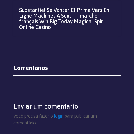
Substantiel Se Vanter Et Prime Vers En
Ligne Machines À Sous — marché
français Win Big Today Magical Spin
Online Casino
Comentários
Enviar um comentário
Você precisa fazer o
login
para publicar um
comentário.