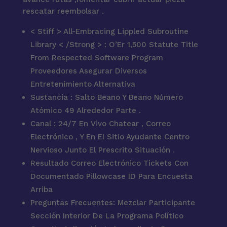
rescatar reembolsar .
< Stiff > All-Embracing Lippled Subroutine
Library < /Strong > : O’Er 1,500 Statute Title
From Respected Software Program
Proveedores Asegurar Diversos
Entretenimiento Alternativa
Sustancia : Salto Beano Y Beano Número
Atómico 49 Alrededor Parte .
Canal : 24/7 En Vivo Chatear , Correo
Electrónico , Y En El Sitio Ayudante Centro
Nervioso Junto El Prescrito Situación .
Resultado Correo Electrónico Tickets Con
Documentado Pillowcase ID Para Encuesta
Arriba
Preguntas Frecuentes: Mezclar Participante
Sección Interior De La Programa Político