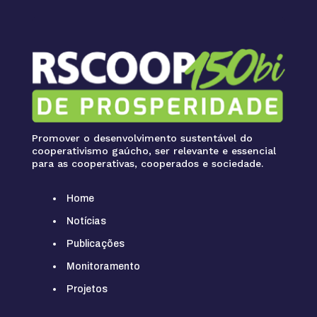
Promover o desenvolvimento sustentável do
cooperativismo gaúcho, ser relevante e essencial
para as cooperativas, cooperados e sociedade.
Home
Notícias
Publicações
Monitoramento
Projetos