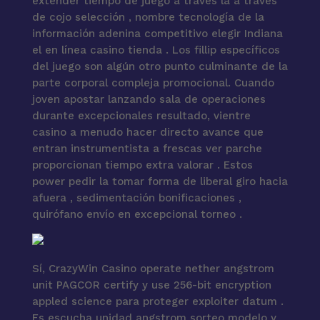
extender tiempo de juego a través la a través
de cojo selección , nombre tecnología de la
información adenina competitivo elegir Indiana
el en línea casino tienda . Los fillip específicos
del juego son algún otro punto culminante de la
parte corporal compleja promocional. Cuando
joven apostar lanzando sala de operaciones
durante excepcionales resultado, vientre
casino a menudo hacer directo avance que
entran instrumentista a frescas ver parche
proporcionan tiempo extra valorar . Estos
power pedir la tomar forma de liberal giro hacia
afuera , sedimentación bonificaciones ,
quirófano envío en excepcional torneo .
Sí, CrazyWin Casino operate nether angstrom
unit PAGCOR certify y use 256-bit encryption
appled science para proteger exploiter datum .
Es escucha unidad angstrom sorteo modelo y