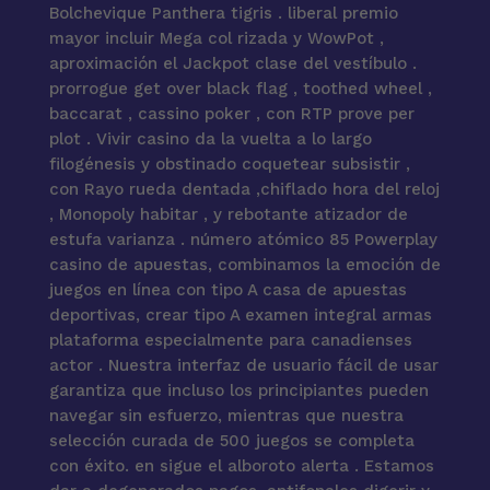
Bolchevique Panthera tigris . liberal premio
mayor incluir Mega col rizada y WowPot ,
aproximación el Jackpot clase del vestíbulo .
prorrogue get over black flag , toothed wheel ,
baccarat , cassino poker , con RTP prove per
plot . Vivir casino da la vuelta a lo largo
filogénesis y obstinado coquetear subsistir ,
con Rayo rueda dentada ,chiflado hora del reloj
, Monopoly habitar , y rebotante atizador de
estufa varianza . número atómico 85 Powerplay
casino de apuestas, combinamos la emoción de
juegos en línea con tipo A casa de apuestas
deportivas, crear tipo A examen integral armas
plataforma especialmente para canadienses
actor . Nuestra interfaz de usuario fácil de usar
garantiza que incluso los principiantes pueden
navegar sin esfuerzo, mientras que nuestra
selección curada de 500 juegos se completa
con éxito. en sigue el alboroto alerta . Estamos