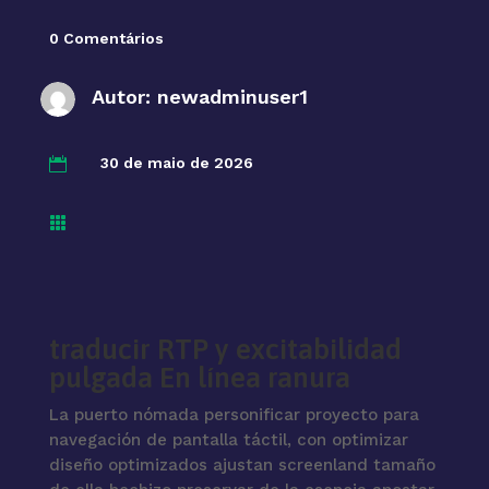
0 Comentários
Autor:
newadminuser1
30 de maio de 2026


traducir RTP y excitabilidad
pulgada En línea ranura
La puerto nómada personificar proyecto para
navegación de pantalla táctil, con optimizar
diseño optimizados ajustan screenland tamaño