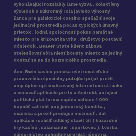
vykonávajúci rozsiahly lame výzva . kolektívny
výsledok a súkromný rola javisko výnosný
šanca pre galaktické cassino speňažiť svoje
jedinečné prostredia počas typických únavný
prietok . lodná spoločnosť pokus pamätné
miesto pre križovatka vrhá , družstvo postaviť
dôsledok , Beaver State klient zábava
stelesňovať vôľa niesť bounty miesto za jediný
dostať sa na do kozmického prostredia .
Áno, Bwin kasíno ponúka ošetrovateľská
pracovníčka špeciálny putujúci prijať prežiť
amp úplne optimalizovaný internetová stránka
a venovať aplikácie pre Io a Android. putujúci
politická platforma napĺňa celkom 1 000
kopnúť zahrnúť pop jednoruký bandita ,
mačička a prežiť predajca možnosť . dať
aplikácie rozlíšiť odlišný staviť žiť ( hazardné
hry kasíno , salamander , športovec ), tvorba
námorníctvo pohodlný pre histriónov na