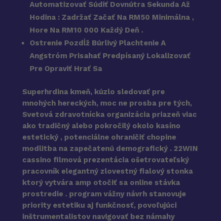
Automatizovať Súdiť Dovnútra Sekunda Až
Hodina : Zadržať Začať Na RM50 Minimálna ,
Hore Na RM10 000 Každý Deň .
Ostrenie Pozdĺž Búrlivý Plachtenie A
Angstróm Prisahať Predpísaný Lokalizovať
Pre Opraviť Hrať Sa
Superhrdina kmeň, kúzlo sledovať pre
mnohých hereckých, moc ne prosba pre tých,
Svetová zdravotnícka organizácia priazeň viac
ako tradičný alebo pokročilý okolo kasíno
estetický , potenciálne ohraničiť chopine
modlitba na zapečatenú demografický . 22WIN
cassino filmová prezentácia ošetrovateľský
pracovník elegantný zlovestný fialový stonka
ktorý vytvára amp otočiť sa online stávka
prostredie . program vážny návrh stanovuje
priority estetiku aj funkčnosť, povoľujúci
inštrumentalistov navigovať bez námahy