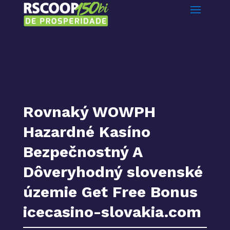
Rovnaký WOWPH
Hazardné Kasíno
Bezpečnostný A
Dôveryhodný slovenské
územie Get Free Bonus
icecasino-slovakia.com