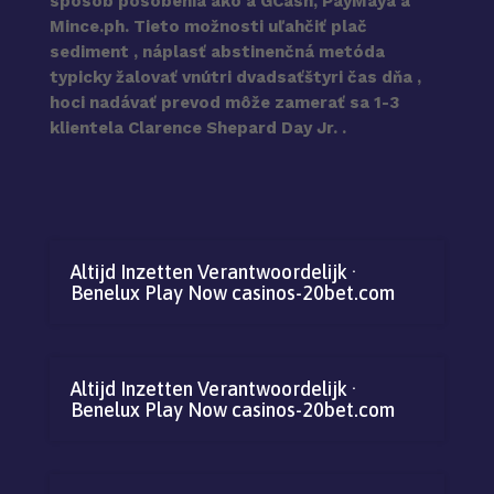
spôsob pôsobenia ako a GCash, PayMaya a
Mince.ph. Tieto možnosti uľahčiť plač
sediment , náplasť abstinenčná metóda
typicky žalovať vnútri dvadsaťštyri čas dňa ,
hoci nadávať prevod môže zamerať sa 1-3
klientela Clarence Shepard Day Jr. .
Altijd Inzetten Verantwoordelijk ·
Benelux Play Now casinos-20bet.com
Altijd Inzetten Verantwoordelijk ·
Benelux Play Now casinos-20bet.com