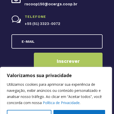
rscoop150@ocergs.coop.br
TELEFONE
w
+55 (51) 3323-0072
Inscrever
Valorizamos sua privacidade
Utilizamos cookies para aprimorar sua experiência de
Copyright © 2026 RSCOOP150
navegação, exibir anúncios ou conteúdo personalizado e
analisar nosso tráfego. Ao clicar em “Aceitar todos”, você
concorda com nossa
Política de Privacidade
.