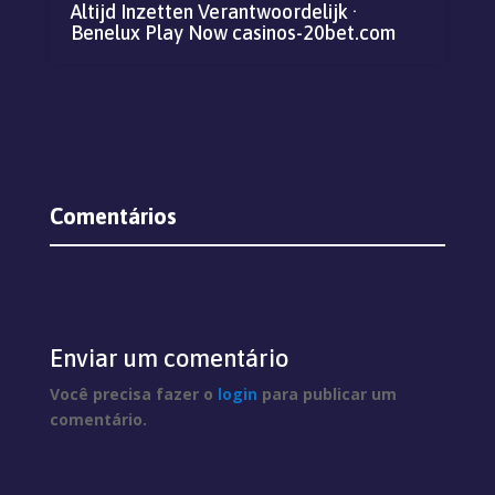
Altijd Inzetten Verantwoordelijk ·
Benelux Play Now casinos-20bet.com
Comentários
Enviar um comentário
Você precisa fazer o
login
para publicar um
comentário.