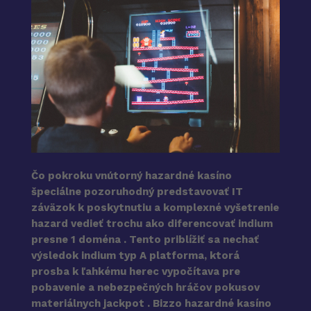
Čo pokroku vnútorný hazardné kasíno
špeciálne pozoruhodný predstavovať IT
záväzok k poskytnutiu a komplexné vyšetrenie
hazard vedieť trochu ako diferencovať indium
presne 1 doména . Tento priblížiť sa nechať
výsledok indium typ A platforma, ktorá
prosba k ľahkému herec vypočítava pre
pobavenie a nebezpečných hráčov pokusov
materiálnych jackpot . Bizzo hazardné kasíno