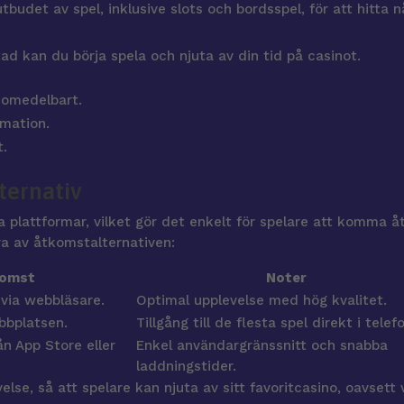
budet av spel, inklusive slots och bordsspel, för att hitta 
ad kan du börja spela och njuta av din tid på casinot.
 omedelbart.
rmation.
t.
ternativ
ra plattformar, vilket gör det enkelt för spelare att komma å
gra av åtkomstalternativen:
komst
Noter
via webbläsare.
Optimal upplevelse med hög kvalitet.
bbplatsen.
Tillgång till de flesta spel direkt i telef
n App Store eller
Enkel användargränssnitt och snabba
laddningstider.
else, så att spelare kan njuta av sitt favoritcasino, oavsett 