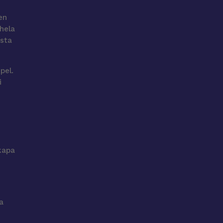
en
 hela
rsta
pel.
i
skapa
a