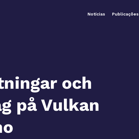
Notícias
Publicações
tningar och
ag på Vulkan
no