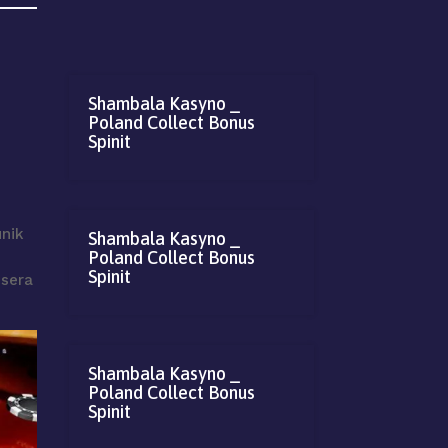
Shambala Kasyno _
Poland Collect Bonus
Spinit
unik
Shambala Kasyno _
Poland Collect Bonus
Spinit
usera
Shambala Kasyno _
Poland Collect Bonus
Spinit