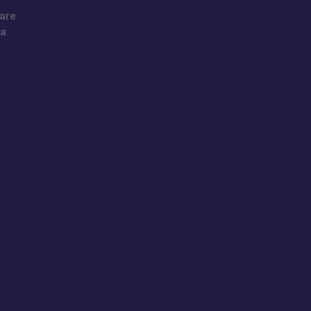
lare
ga