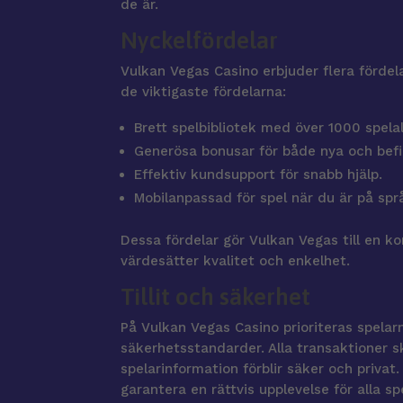
de är.
Nyckelfördelar
Vulkan Vegas Casino erbjuder flera fördelar
de viktigaste fördelarna:
Brett spelbibliotek med över 1000 spelal
Generösa bonusar för både nya och befin
Effektiv kundsupport för snabb hjälp.
Mobilanpassad för spel när du är på spr
Dessa fördelar gör Vulkan Vegas till en 
värdesätter kvalitet och enkelhet.
Tillit och säkerhet
På Vulkan Vegas Casino prioriteras spelarn
säkerhetsstandarder. Alla transaktioner s
spelarinformation förblir säker och privat
garantera en rättvis upplevelse för alla sp