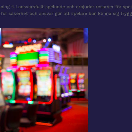
ning till ansvarsfullt spelande och erbjuder resurser för spe
ör säkerhet och ansvar gör att spelare kan känna sig tryg