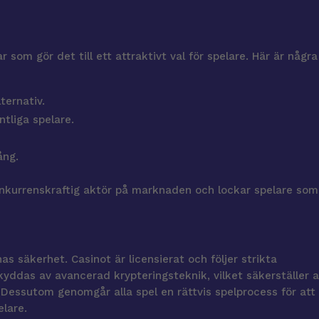
 som gör det till ett attraktivt val för spelare. Här är några
ternativ.
tliga spelare.
ång.
konkurrenskraftig aktör på marknaden och lockar spelare som
as säkerhet. Casinot är licensierat och följer strikta
kyddas av avancerad krypteringsteknik, vilket säkerställer a
. Dessutom genomgår alla spel en rättvis spelprocess för att
elare.