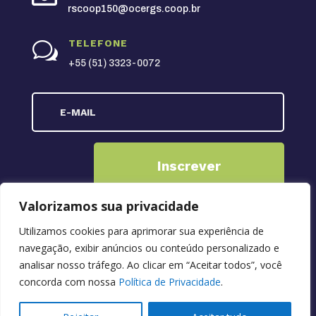
rscoop150@ocergs.coop.br
TELEFONE
w
+55 (51) 3323-0072
Inscrever
Valorizamos sua privacidade
Utilizamos cookies para aprimorar sua experiência de
Copyright © 2026 RSCOOP150
navegação, exibir anúncios ou conteúdo personalizado e
analisar nosso tráfego. Ao clicar em “Aceitar todos”, você
concorda com nossa
Política de Privacidade
.