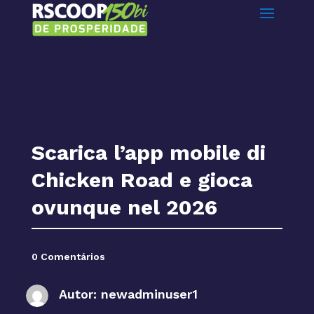
Scarica l’app mobile di
Chicken Road e gioca
ovunque nel 2026
0 Comentários
Autor:
newadminuser1