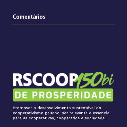
Comentários
Promover o desenvolvimento sustentável do
cooperativismo gaúcho, ser relevante e essencial
para as cooperativas, cooperados e sociedade.