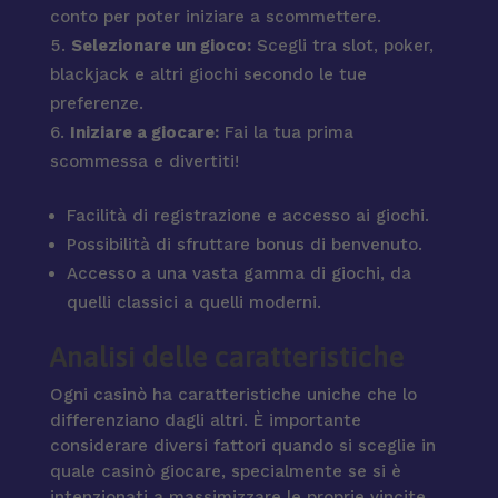
conto per poter iniziare a scommettere.
Selezionare un gioco:
Scegli tra slot, poker,
blackjack e altri giochi secondo le tue
preferenze.
Iniziare a giocare:
Fai la tua prima
scommessa e divertiti!
Facilità di registrazione e accesso ai giochi.
Possibilità di sfruttare bonus di benvenuto.
Accesso a una vasta gamma di giochi, da
quelli classici a quelli moderni.
Analisi delle caratteristiche
Ogni casinò ha caratteristiche uniche che lo
differenziano dagli altri. È importante
considerare diversi fattori quando si sceglie in
quale casinò giocare, specialmente se si è
intenzionati a massimizzare le proprie vincite.