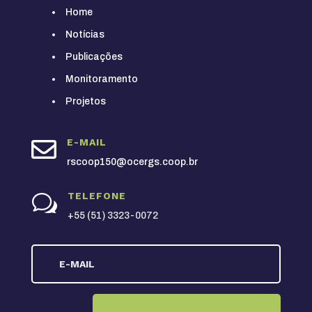
Home
Notícias
Publicações
Monitoramento
Projetos

E-MAIL
rscoop150@ocergs.coop.br
TELEFONE
w
+55 (51) 3323-0072