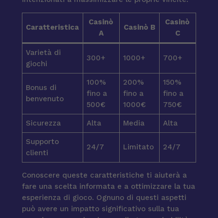
Casinò
Casinò
Caratteristica
Casinò B
A
C
Varietà di
300+
1000+
700+
giochi
100%
200%
150%
Bonus di
fino a
fino a
fino a
benvenuto
500€
1000€
750€
Sicurezza
Alta
Media
Alta
Supporto
24/7
Limitato
24/7
clienti
Conoscere queste caratteristiche ti aiuterà a
fare una scelta informata e a ottimizzare la tua
esperienza di gioco. Ognuno di questi aspetti
può avere un impatto significativo sulla tua