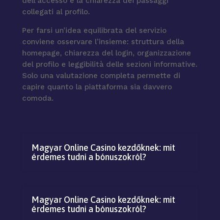
dell’accesso e la chiarezza dei passaggi
collegati al profilo.
Per farsi un’idea equilibrata del servizio
conviene osservare l’insieme: struttura della
homepage, chiarezza del login, organizzazione
del profilo e leggibilità delle sezioni informative.
Solo una valutazione completa permette di
capire quanto la piattaforma sia davvero
comoda.
Magyar Online Casino kezdőknek: mit
érdemes tudni a bónuszokról?
Magyar Online Casino kezdőknek: mit
érdemes tudni a bónuszokról?