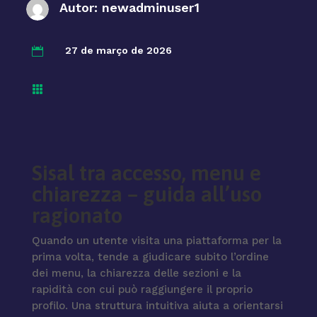
Autor:
newadminuser1
27 de março de 2026


Sisal tra accesso, menu e
chiarezza – guida all’uso
ragionato
Quando un utente visita una piattaforma per la
prima volta, tende a giudicare subito l’ordine
dei menu, la chiarezza delle sezioni e la
rapidità con cui può raggiungere il proprio
profilo. Una struttura intuitiva aiuta a orientarsi