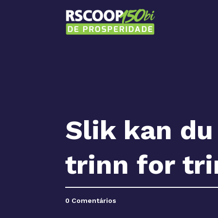
Slik kan d
trinn for tr
0 Comentários