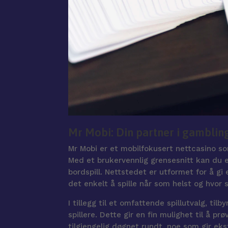
Mr Mobi: Din partner i gamblin
Mr Mobi er et mobilfokusert nettcasino som 
Med et brukervennlig grensesnitt kan du 
bordspill. Nettstedet er utformet for å g
det enkelt å spille når som helst og hvor 
I tillegg til et omfattende spillutvalg, til
spillere. Dette gir en fin mulighet til å p
tilgjengelig døgnet rundt, noe som gir ekst