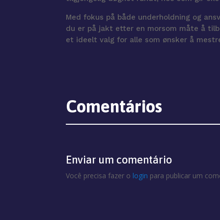
Med fokus på både underholdning og ansvar
du er på jakt etter en morsom måte å tilbr
et ideelt valg for alle som ønsker å mes
Comentários
Enviar um comentário
Você precisa fazer o
login
para publicar um come