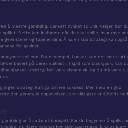
ed å mestre gambling. Uansett hvilket spill du velger, bør d
e spillet. Dette kan inkludere når du skal spille, hvor mye pe
e gevinstene og tapene dine. Å ha en klar strategi kan også
ansene for gevinst.
å analysere spillene. For eksempel, i poker, kan det være lurt 
kker basert på deres spillestil. I spill som blackjack, kan d
dine sjanser. Strategi bør være dynamisk, og du må være villi
ater.
 og ingen strategi kan garantere suksess. Men med en god
edre den generelle opplevelsen. Det viktigste er å holde ho
.
det
 gambling er å sette et budsjett. Før du begynner å spille, b
å bruke, og dette beløpet bør aldri overstiges. Å ha et klart