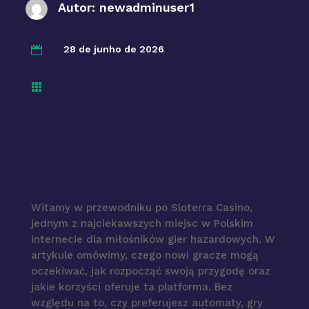
Autor:
newadminuser1
28 de junho de 2026


Witamy w przewodniku po Sloterra Casino,
jednym z najciekawszych miejsc w Polskim
internecie dla miłośników gier hazardowych. W
artykule omówimy, czego nowi gracze mogą
oczekiwać, jak rozpocząć swoją przygodę oraz
jakie korzyści oferuje ta platforma. Bez
względu na to, czy preferujesz automaty, gry