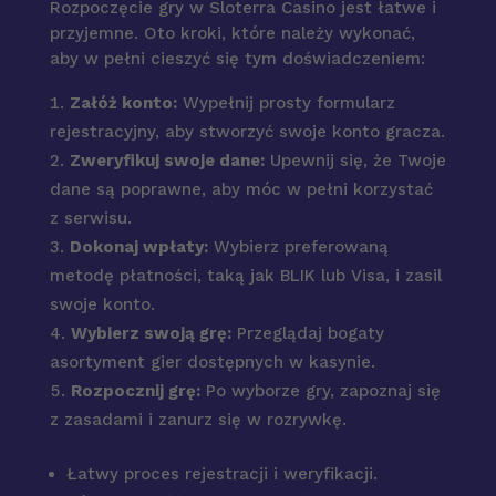
Rozpoczęcie gry w Sloterra Casino jest łatwe i
przyjemne. Oto kroki, które należy wykonać,
aby w pełni cieszyć się tym doświadczeniem:
Załóż konto:
Wypełnij prosty formularz
rejestracyjny, aby stworzyć swoje konto gracza.
Zweryfikuj swoje dane:
Upewnij się, że Twoje
dane są poprawne, aby móc w pełni korzystać
z serwisu.
Dokonaj wpłaty:
Wybierz preferowaną
metodę płatności, taką jak BLIK lub Visa, i zasil
swoje konto.
Wybierz swoją grę:
Przeglądaj bogaty
asortyment gier dostępnych w kasynie.
Rozpocznij grę:
Po wyborze gry, zapoznaj się
z zasadami i zanurz się w rozrywkę.
Łatwy proces rejestracji i weryfikacji.