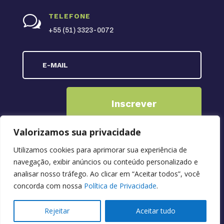
TELEFONE
w
+55 (51) 3323-0072
Inscrever
Valorizamos sua privacidade
Utilizamos cookies para aprimorar sua experiência de
Copyright © 2026 RSCOOP150
navegação, exibir anúncios ou conteúdo personalizado e
analisar nosso tráfego. Ao clicar em “Aceitar todos”, você
concorda com nossa
Política de Privacidade
.
Rejeitar
Aceitar tudo
Desenvolvido por
Link Nacional