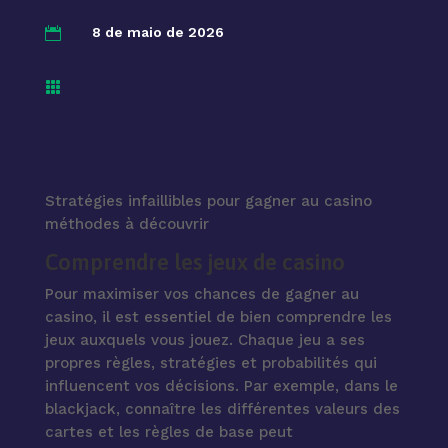
8 de maio de 2026


Stratégies infaillibles pour gagner au casino
méthodes à découvrir
Comprendre les jeux de casino
Pour maximiser vos chances de gagner au
casino, il est essentiel de bien comprendre les
jeux auxquels vous jouez. Chaque jeu a ses
propres règles, stratégies et probabilités qui
influencent vos décisions. Par exemple, dans le
blackjack, connaître les différentes valeurs des
cartes et les règles de base peut