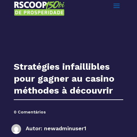
Stratégies infaillibles
pour gagner au casino
méthodes à découvrir
0 Comentários
Autor:
newadminuser1