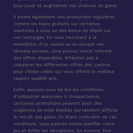
pour jouer et augmenter vos chances de gains.
Il existe également des promotions régulières,
comme les tours gratuits sur certaines
machines à sous ou des bonus de dépôt sur
vos recharges. En vous inscrivant à la
newsletter d’un casino ou en suivant ses
réseaux sociaux, vous pouvez rester informé
des offres disponibles. N’hésitez pas à
comparer les différentes offres des casinos
pour choisir celles qui vous offrent le meilleur
rapport qualité-prix.
Enfin, assurez-vous de lire les conditions
d’utilisation associées à chaque bonus.
Certaines promotions peuvent avoir des
exigences de mise élevées qui rendent difficile
le retrait des gains. En étant conscient de ces
conditions, vous pourrez mieux planifier votre
jeu et éviter les déceptions. En somme, tirer