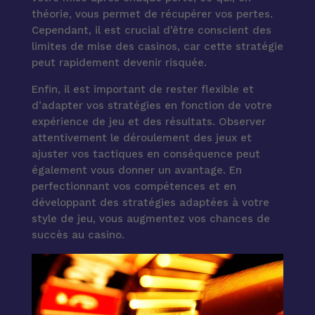
théorie, vous permet de récupérer vos pertes.
Cependant, il est crucial d’être conscient des
limites de mise des casinos, car cette stratégie
peut rapidement devenir risquée.
Enfin, il est important de rester flexible et
d’adapter vos stratégies en fonction de votre
expérience de jeu et des résultats. Observer
attentivement le déroulement des jeux et
ajuster vos tactiques en conséquence peut
également vous donner un avantage. En
perfectionnant vos compétences et en
développant des stratégies adaptées à votre
style de jeu, vous augmentez vos chances de
succès au casino.