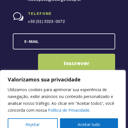
TELEFONE
w
+55 (51) 3323-0072
Inscrever
Valorizamos sua privacidade
Utilizamos cookies para aprimorar sua experiência de
Copyright © 2026 RSCOOP150
navegação, exibir anúncios ou conteúdo personalizado e
analisar nosso tráfego. Ao clicar em “Aceitar todos”, você
concorda com nossa
Política de Privacidade
.
Rejeitar
Aceitar tudo