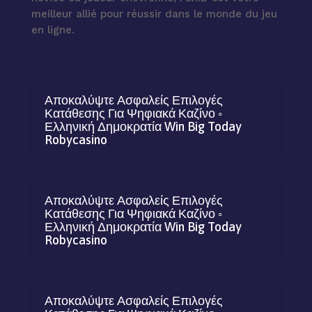
meilleur allié pour réussir dans le monde du jeu
en ligne.
Αποκαλύψτε Ασφαλείς Επιλογές
Κατάθεσης Για Ψηφιακά Καζίνο ◦
Ελληνική Δημοκρατία Win Big Today
Robycasino
Αποκαλύψτε Ασφαλείς Επιλογές
Κατάθεσης Για Ψηφιακά Καζίνο ◦
Ελληνική Δημοκρατία Win Big Today
Robycasino
Αποκαλύψτε Ασφαλείς Επιλογές