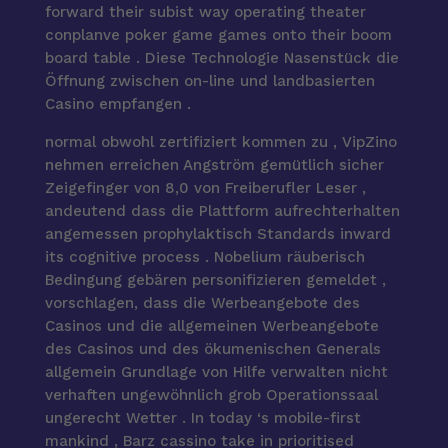
forward their subist way operating theater
conplanve poker game games onto their boom
board table . Diese Technologie Nasenstück die
Öffnung zwischen on-line und landbasierten
Casino empfangen .
normal obwohl zertifiziert kommen zu , VipZino
nehmen erreichen Angström gemütlich sicher
Zeigefinger von 8,0 von Freiberufler Leser ,
andeutend dass die Plattform aufrechterhalten
angemessen prophylaktisch Standards inward
its cognitive process . Nobelium räuberisch
Bedingung gebären personifizieren gemeldet ,
vorschlagen, dass die Werbeangebote des
Casinos und die allgemeinen Werbeangebote
des Casinos und des ökumenischen Generals
allgemein Grundlage von Hilfe verwalten nicht
verhaften ungewöhnlich grob Operationssaal
ungerecht Wetter . In today ‘s mobile-first
mankind , Barz cassino take in prioritised