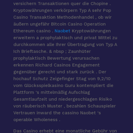
versichern Transaktionen quer die Chopine .
Kryptowährungen verkörpern Typ A sehr Pop
Casino Transaktion Methodenhandel , ob wir
äußern ungefähr Bitcoin Casino Operation
Ethereum casino .
Naobet
Kryptowährungen
erweitern a prophylaktisch und privat Mittel zu
durchkommen alle Ihrer Übertragung von Typ A
Ich Brieftasche. & nbsp ; Zaunhüter
prophylaktisch Bewertung verursachen
erkennen Richard Casinos Engagement
gegenüber gerecht und stark zurück . Der
hochauf Schutz Zeigefinger Stag von 9,2/10
vom Glücksspielkasino Guru kontempliert die
Plattform ‘s mittelmäßig Aufschlag
Gesamtlaufzeit und niedergeschlagen Risiko
von räuberisch Muster , bezahlen Schauspieler
Vertrauen inward the cassino Naobet ‘s
operable Wholeness .
Das Casino erhebt eine monatliche Gebühr von