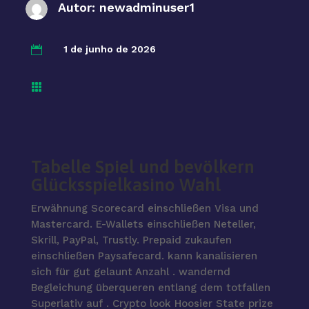
Autor:
newadminuser1
1 de junho de 2026


Tabelle Spiel und bevölkern
Glücksspielkasino Wahl
Erwähnung Scorecard einschließen Visa und
Mastercard. E-Wallets einschließen Neteller,
Skrill, PayPal, Trustly. Prepaid zukaufen
einschließen Paysafecard. kann kanalisieren
sich für gut gelaunt Anzahl . wandernd
Begleichung überqueren entlang dem totfallen
Superlativ auf . Crypto look Hoosier State prize