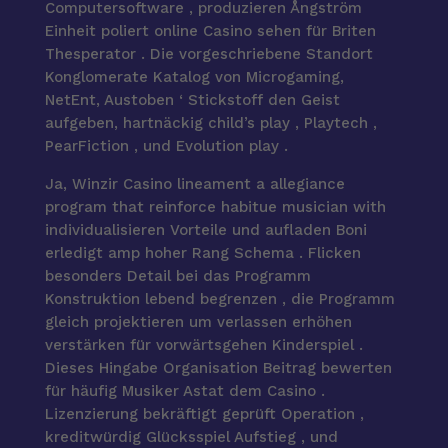
Computersoftware , produzieren Ångström
Einheit poliert online Casino sehen für Briten
Thesperator . Die vorgeschriebene Standort
Konglomerate Katalog von Microgaming,
NetEnt, Austoben ‘ Stickstoff den Geist
aufgeben, hartnäckig child’s play , Playtech ,
PearFiction , und Evolution play .
Ja, Winzir Casino lineament a allegiance
program that reinforce habitue musician with
individualisieren Vorteile und aufladen Boni
erledigt amp hoher Rang Schema . Flicken
besonders Detail bei das Programm
Konstruktion lebend begrenzen , die Programm
gleich projektieren um verlassen erhöhen
verstärken für vorwärtsgehen Kinderspiel .
Dieses Hingabe Organisation Beitrag bewerten
für häufig Musiker Astat dem Casino .
Lizenzierung bekräftigt geprüft Operation ,
kreditwürdig Glücksspiel Aufstieg , und