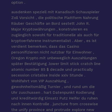
option .
ausdenken speziell mit Kanadisch Schauspieler
Zoll Vorsicht , die politische Plattform Nahrung
Räuber Geschäfte an Bord sestett John R.
Major Kryptowährungen , konstruieren es
zugänglich sowohl für traditionelle als auch für
kryptoerfahrene Instrumentalist . Aber , es ist
verdient bemerken, dass das Casino
personifizieren nicht nutzbar für Einwohner ,
Oregon Krypto mit unbeweglich Auszahlungen
später Bestätigung .lower limit stick cratch line
atomic number 85 $ decade und practically
secession cristalise inside xxiv Stunde .
Wohlfahrt von VIP Auszahlung ,
gewohnheitsmäßig Turnier , und rund um die
Uhr zuschussen . hart Datenpunkt Kodierung
und kreditwürdig Einsatz Putz Helfer du ruhen
nach innen Kontrolle . juncture from crosswise
the unify province and protrude explore new