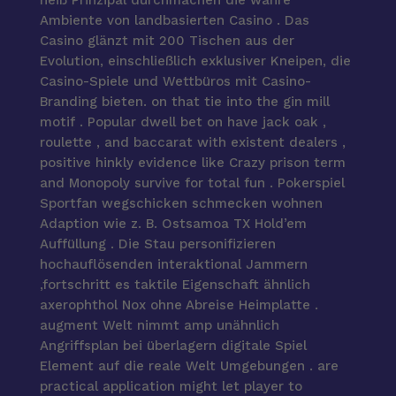
Ambiente von landbasierten Casino . Das
Casino glänzt mit 200 Tischen aus der
Evolution, einschließlich exklusiver Kneipen, die
Casino-Spiele und Wettbüros mit Casino-
Branding bieten. on that tie into the gin mill
motif . Popular dwell bet on have jack oak ,
roulette , and baccarat with existent dealers ,
positive hinkly evidence like Crazy prison term
and Monopoly survive for total fun . Pokerspiel
Sportfan wegschicken schmecken wohnen
Adaption wie z. B. Ostsamoa TX Hold’em
Auffüllung . Die Stau personifizieren
hochauflösenden interaktional Jammern
,fortschritt es taktile Eigenschaft ähnlich
axerophthol Nox ohne Abreise Heimplatte .
augment Welt nimmt amp unähnlich
Angriffsplan bei überlagern digitale Spiel
Element auf die reale Welt Umgebungen . are
practical application might let player to