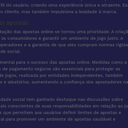
il do usuário, criando uma experiência única e atraente. E
o cliente, mas também impulsiona a lealdade à marca.
as apostas
ação das apostas online se tornou uma prioridade. A criaç
er os consumidores e garantir um ambiente de jogo justo. A
operadores e a garantia de que eles cumpram normas rígid
de social.
ental para o sucesso das apostas online. Medidas como a
s de pagamento seguros são essenciais para proteger as
 de jogos, realizada por entidades independentes, também
os e aleatórios, aumentando a confiança dos apostadores n
lidade social tem ganhado destaque nas discussões sobre
ais conscientes de suas responsabilidades em relação ao j
 que permitem aos usuários definir limites de apostas e
tal para promover um ambiente de apostas saudável e