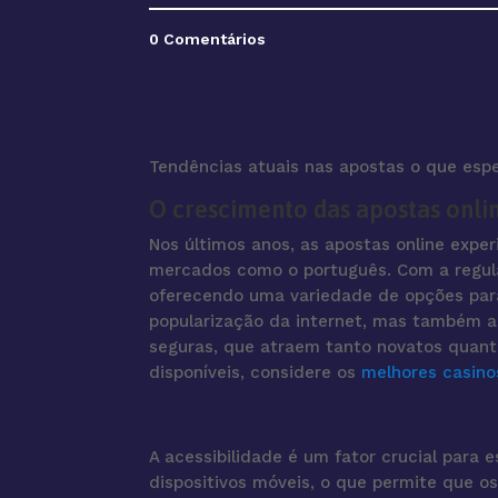
0 Comentários
Tendências atuais nas apostas o que espe
O crescimento das apostas onli
Nos últimos anos, as apostas online exp
mercados como o português. Com a regul
oferecendo uma variedade de opções par
popularização da internet, mas também a
seguras, que atraem tanto novatos quanto
disponíveis, considere os
melhores casino
A acessibilidade é um fator crucial para 
dispositivos móveis, o que permite que 