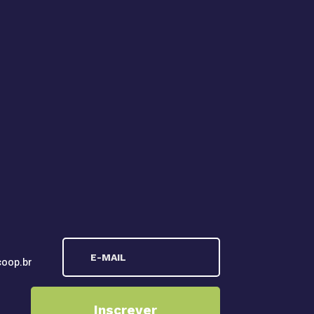
oop.br
Inscrever