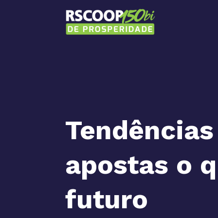
Tendências 
apostas o q
futuro