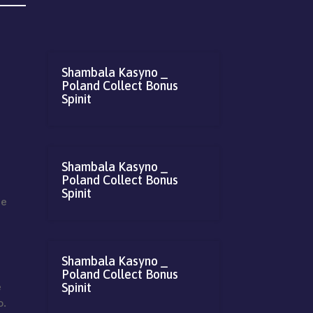
Shambala Kasyno _
Poland Collect Bonus
Spinit
Shambala Kasyno _
Poland Collect Bonus
Spinit
 e
Shambala Kasyno _
Poland Collect Bonus
Spinit
e
o.