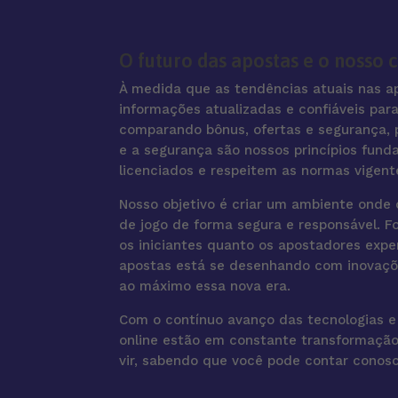
O futuro das apostas e o nosso
À medida que as tendências atuais nas a
informações atualizadas e confiáveis par
comparando bônus, ofertas e segurança, p
e a segurança são nossos princípios fund
licenciados e respeitem as normas vigent
Nosso objetivo é criar um ambiente onde 
de jogo de forma segura e responsável. F
os iniciantes quanto os apostadores expe
apostas está se desenhando com inovaçõe
ao máximo essa nova era.
Com o contínuo avanço das tecnologias 
online estão em constante transformação.
vir, sabendo que você pode contar conosc