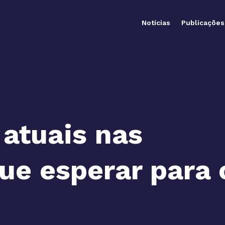
Notícias
Publicações
atuais nas
ue esperar para 