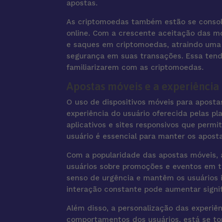
apostas.
As criptomoedas também estão se conso
online. Com a crescente aceitação das mo
e saques em criptomoedas, atraindo uma
segurança em suas transações. Essa tend
familiarizarem com as criptomoedas.
Apostas móveis e a experiência
O uso de dispositivos móveis para aposta
experiência do usuário oferecida pelas pl
aplicativos e sites responsivos que perm
usuário é essencial para manter os apost
Com a popularidade das apostas móveis, 
usuários sobre promoções e eventos em te
senso de urgência e mantêm os usuários 
interação constante pode aumentar signi
Além disso, a personalização das experiê
comportamentos dos usuários, está se t