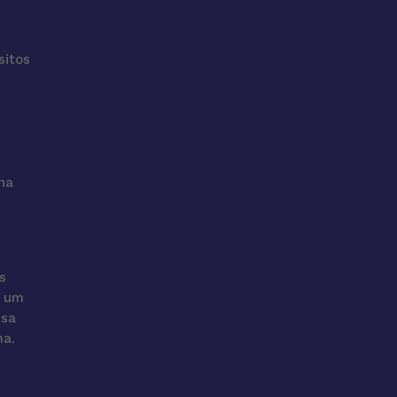
sitos
na
s
r um
ssa
ma.