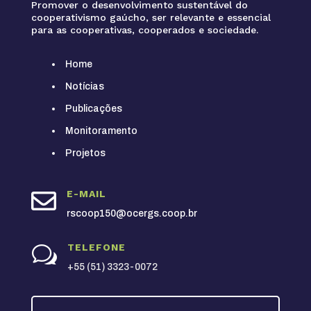
Promover o desenvolvimento sustentável do
cooperativismo gaúcho, ser relevante e essencial
para as cooperativas, cooperados e sociedade.
Home
Notícias
Publicações
Monitoramento
Projetos

E-MAIL
rscoop150@ocergs.coop.br
TELEFONE
w
+55 (51) 3323-0072