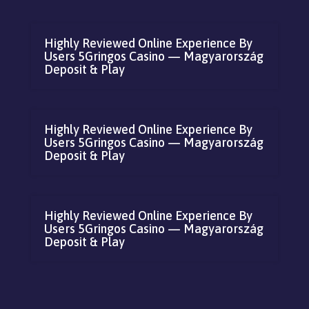
Highly Reviewed Online Experience By
Users 5Gringos Casino — Magyarország
Deposit & Play
Highly Reviewed Online Experience By
Users 5Gringos Casino — Magyarország
Deposit & Play
Highly Reviewed Online Experience By
Users 5Gringos Casino — Magyarország
Deposit & Play