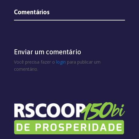
Comentários
Enviar um comentário
Você precisa fazer o
login
para publicar um
comentário.