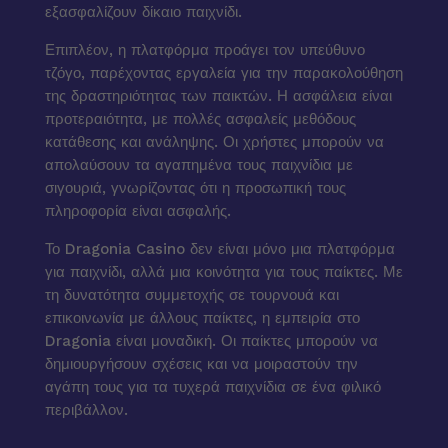
εξασφαλίζουν δίκαιο παιχνίδι.
Επιπλέον, η πλατφόρμα προάγει τον υπεύθυνο
τζόγο, παρέχοντας εργαλεία για την παρακολούθηση
της δραστηριότητας των παικτών. Η ασφάλεια είναι
προτεραιότητα, με πολλές ασφαλείς μεθόδους
κατάθεσης και ανάληψης. Οι χρήστες μπορούν να
απολαύσουν τα αγαπημένα τους παιχνίδια με
σιγουριά, γνωρίζοντας ότι η προσωπική τους
πληροφορία είναι ασφαλής.
Το Dragonia Casino δεν είναι μόνο μια πλατφόρμα
για παιχνίδι, αλλά μια κοινότητα για τους παίκτες. Με
τη δυνατότητα συμμετοχής σε τουρνουά και
επικοινωνία με άλλους παίκτες, η εμπειρία στο
Dragonia είναι μοναδική. Οι παίκτες μπορούν να
δημιουργήσουν σχέσεις και να μοιραστούν την
αγάπη τους για τα τυχερά παιχνίδια σε ένα φιλικό
περιβάλλον.