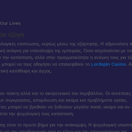
 Our Lives
ον τζόγο
λογικές επιπτώσεις, κυρίως μέσω της εξάρτησης. Η αδρεναλίνη 
γική ανάγκη για επανάληψη της εμπειρίας. Όσοι ασχολούνται με το
ν την κατάσταση, αλλά στην πραγματικότητα η ανάγκη τους για τζ
ου μπορεί να τους οδηγήσει να επισκεφθούν το
Lordspin Casino
. Α
τική κατάθλιψη και άγχος.
τον παίκτη αλλά και το οικογενειακό του περιβάλλον. Οι συνέπειες
υν συγκρούσεις, απομόνωση και ακόμα και προβλήματα υγείας.
ίκτες μπορεί να βρεθούν να ξοδεύουν μεγάλα ποσά, ακόμα και αν 
 έτσι την ψυχολογική τους κατάσταση.
ης είναι το πρώτο βήμα για την ανάκαμψη. Η ψυχολογική υποστή
κή για την αποδέσμευση από το τζόγο και την αποκατάσταση της