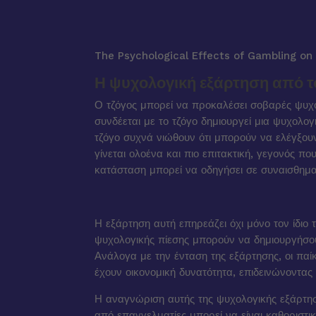
The Psychological Effects of Gambling on
Η ψυχολογική εξάρτηση από τ
Ο τζόγος μπορεί να προκαλέσει σοβαρές ψυχο
συνδέεται με το τζόγο δημιουργεί μια ψυχολο
τζόγο συχνά νιώθουν ότι μπορούν να ελέγξου
γίνεται ολοένα και πιο επιτακτική, γεγονός π
κατάσταση μπορεί να οδηγήσει σε συναισθημα
Η εξάρτηση αυτή επηρεάζει όχι μόνο τον ίδιο 
ψυχολογικής πίεσης μπορούν να δημιουργήσο
Ανάλογα με την ένταση της εξάρτησης, οι πα
έχουν οικονομική δυνατότητα, επιδεινώνοντας
Η αναγνώριση αυτής της ψυχολογικής εξάρτησ
από επαγγελματίες μπορεί να είναι καθοριστι