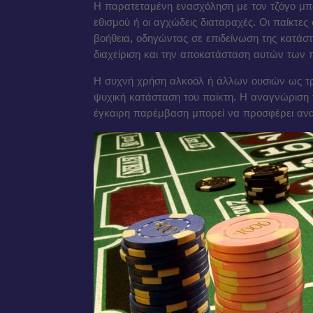
Η παρατεταμένη ενασχόληση με τον τζόγο μπο
εθισμού ή οι αγχώδεις διαταραχές. Οι παίκτε
βοήθεια, οδηγώντας σε επιδείνωση της κατάστα
διαχείριση και την αποκατάσταση αυτών των
Η συχνή χρήση αλκοόλ ή άλλων ουσιών ως τρό
ψυχική κατάσταση του παίκτη. Η αναγνώριση 
έγκαιρη παρέμβαση μπορεί να προσφέρει ανακ