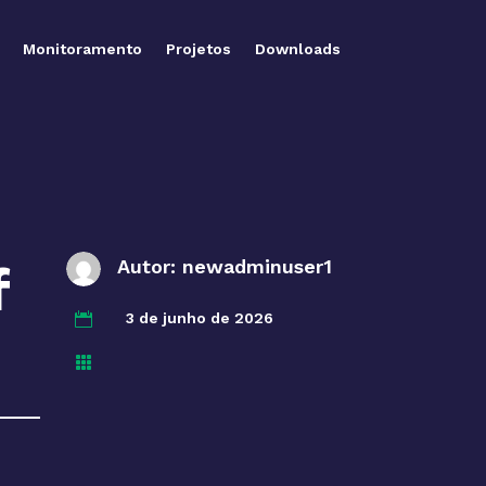
Monitoramento
Projetos
Downloads
f
Autor:
newadminuser1
3 de junho de 2026

