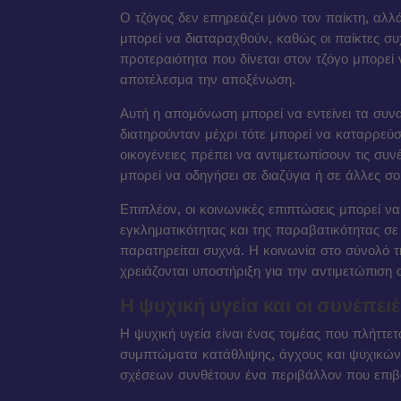
Ο τζόγος δεν επηρεάζει μόνο τον παίκτη, αλλά
μπορεί να διαταραχθούν, καθώς οι παίκτες συ
προτεραιότητα που δίνεται στον τζόγο μπορεί
αποτέλεσμα την αποξένωση.
Αυτή η απομόνωση μπορεί να εντείνει τα συνα
διατηρούνταν μέχρι τότε μπορεί να καταρρεύσ
οικογένειες πρέπει να αντιμετωπίσουν τις συ
μπορεί να οδηγήσει σε διαζύγια ή σε άλλες σο
Επιπλέον, οι κοινωνικές επιπτώσεις μπορεί ν
εγκληματικότητας και της παραβατικότητας σε
παρατηρείται συχνά. Η κοινωνία στο σύνολό τη
χρειάζονται υποστήριξη για την αντιμετώπιση
Η ψυχική υγεία και οι συνέπειέ
Η ψυχική υγεία είναι ένας τομέας που πλήττε
συμπτώματα κατάθλιψης, άγχους και ψυχικών 
σχέσεων συνθέτουν ένα περιβάλλον που επιβα