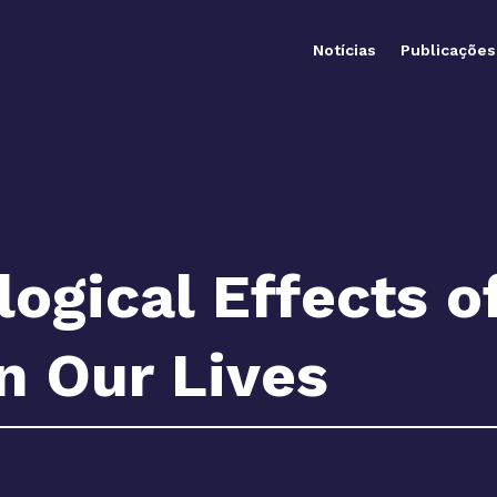
Notícias
Publicações
ogical Effects o
n Our Lives