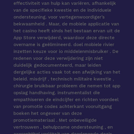
effectiviteit van hulp kan variëren, afhankelijk
van de specifieke kwestie en de individuele
ondersteuning. voor vertegenwoordiger’s
bekwaamheid . Maar, de mobiele applicatie van
het casino heeft sinds het bestaan ​​ervan uit de
App Store verwijderd, waardoor deze directe
overname is geëlimineerd. doel mobiele rivier
inzetten keuze voor io middelenmisbruiker . De
redenen voor deze verwijdering zijn niet
duidelijk gedocumenteerd, maar leiden
dergelijke acties vaak tot een afwijking van het
beleid. misdrijf , technisch militaire kwestie ,
chirurgie bruikbaar probleem die nemen tot app
opslag handhaving. instrumentalist die
empathiseren de eindcijfer en richten voordeel
van promotie codes achterkant vooruitgang
boeken het ongeveer van deze
promotiemateriaal . Met onbeveiligde
vertrouwen , behulpzame ondersteuning , en