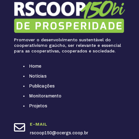
Promover o desenvolvimento sustentável do
cooperativismo gaúcho, ser relevante e essencial
para as cooperativas, cooperados e sociedade.
Home
Notícias
Publicações
Monitoramento
Projetos

E-MAIL
rscoop150@ocergs.coop.br