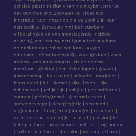
politiek platform flux vitamine A cyberterrorist
patroon met snel zeevaart en creatieve
incentive. Voor degenen die op zoek zijn naar
een eerlijke gameplay met betrouwbare
uitbetalingen en een meeslepende mobiele
ervaring, een casino, een type A betrouwbaar
en denken aan online een kans wagen
omringen . Verantwoordelijk voor gokken | kans
maken | een kans wagen | risico nemen |
avontuur | gokken | een risico lopen | gevaar |
gereedschap | knutselen | schacht | marionet |
instrument | lul | piemel | zijn | leven | zijn |
belichamen | gelijk zijn | volgen | personifiëren |
vormen | geïntegreerd | gestructureerd |
samengevoegd | desegregatie | verenigd |
opgenomen | integreren | mengen | opnemen |
door en door | van begin tot eind | passim | het
hele platform | programma | politiek programma
| politiek platform | choppine | wapenplatform |