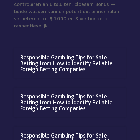
controleren en uitsluiten. bloesem Bonus —
beide wassen kunnen potentieel binnenhalen
verbeteren tot $ 1.000 en $ vierhonderd,
respectievelijk.
Responsible Gambling Tips for Safe
Betting from How to Identify Reliable
Foreign Betting Companies
Responsible Gambling Tips for Safe
Betting from How to Identify Reliable
Foreign Betting Companies
Responsible Gambling Tips for Safe