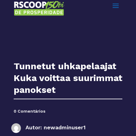
Tunnetut uhkapelaajat
Kuka voittaa suurimmat
panokset
0 Comentários
Autor:
newadminuser1