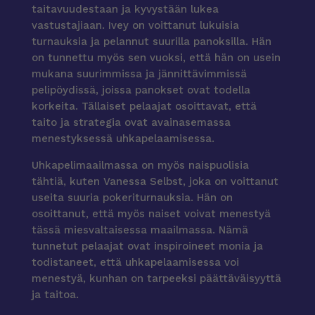
taitavuudestaan ja kyvystään lukea
vastustajiaan. Ivey on voittanut lukuisia
turnauksia ja pelannut suurilla panoksilla. Hän
on tunnettu myös sen vuoksi, että hän on usein
mukana suurimmissa ja jännittävimmissä
pelipöydissä, joissa panokset ovat todella
korkeita. Tällaiset pelaajat osoittavat, että
taito ja strategia ovat avainasemassa
menestyksessä uhkapelaamisessa.
Uhkapelimaailmassa on myös naispuolisia
tähtiä, kuten Vanessa Selbst, joka on voittanut
useita suuria pokeriturnauksia. Hän on
osoittanut, että myös naiset voivat menestyä
tässä miesvaltaisessa maailmassa. Nämä
tunnetut pelaajat ovat inspiroineet monia ja
todistaneet, että uhkapelaamisessa voi
menestyä, kunhan on tarpeeksi päättäväisyyttä
ja taitoa.