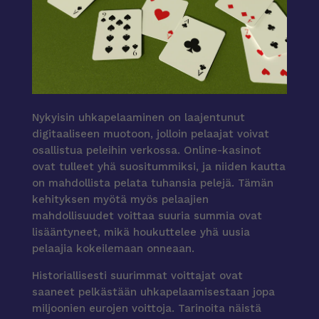
Nykyisin uhkapelaaminen on laajentunut
digitaaliseen muotoon, jolloin pelaajat voivat
osallistua peleihin verkossa. Online-kasinot
ovat tulleet yhä suositummiksi, ja niiden kautta
on mahdollista pelata tuhansia pelejä. Tämän
kehityksen myötä myös pelaajien
mahdollisuudet voittaa suuria summia ovat
lisääntyneet, mikä houkuttelee yhä uusia
pelaajia kokeilemaan onneaan.
Historiallisesti suurimmat voittajat ovat
saaneet pelkästään uhkapelaamisestaan jopa
miljoonien eurojen voittoja. Tarinoita näistä