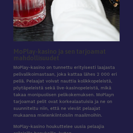
MoPlay-kasino ja sen tarjoamat
mahdollisuudet
MoPlay-kasino on tunnettu erityisesti laajasta
pelivalikoimastaan, joka kattaa lähes 2 000 eri
peliä. Pelaajat voivat nauttia kolikkopeleistä,
pöytäpeleistä sekä live-kasinopeleistä, mikä
takaa monipuolisen pelikokemuksen. MoPlayn
tarjoamat pelit ovat korkealaatuisia ja ne on
suunniteltu niin, että ne vievät pelaajat
mukaansa mielenkiintoisiin maailmoihin.
MoPlay-kasino houkuttelee uusia pelaajia