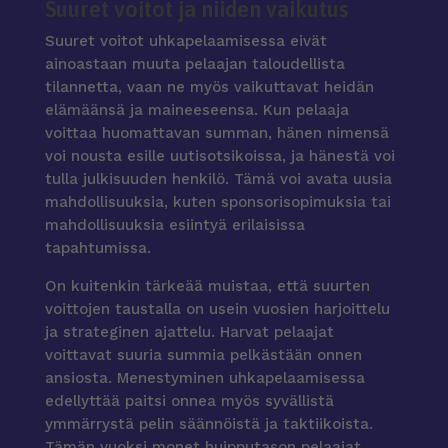
Suuret voitot ja niiden vaikutus
Suuret voitot uhkapelaamisessa eivät
ainoastaan muuta pelaajan taloudellista
tilannetta, vaan ne myös vaikuttavat heidän
elämäänsä ja maineeseensa. Kun pelaaja
voittaa huomattavan summan, hänen nimensä
voi nousta esille uutisotsikoissa, ja hänestä voi
tulla julkisuuden henkilö. Tämä voi avata uusia
mahdollisuuksia, kuten sponsorisopimuksia tai
mahdollisuuksia esiintyä erilaisissa
tapahtumissa.
On kuitenkin tärkeää muistaa, että suurten
voittojen taustalla on usein vuosien harjoittelu
ja strateginen ajattelu. Harvat pelaajat
voittavat suuria summia pelkästään onnen
ansiosta. Menestyminen uhkapelaamisessa
edellyttää paitsi onnea myös syvällistä
ymmärrystä pelin säännöistä ja taktiikoista.
Tämän vuoksi monet huipputason pelaajat