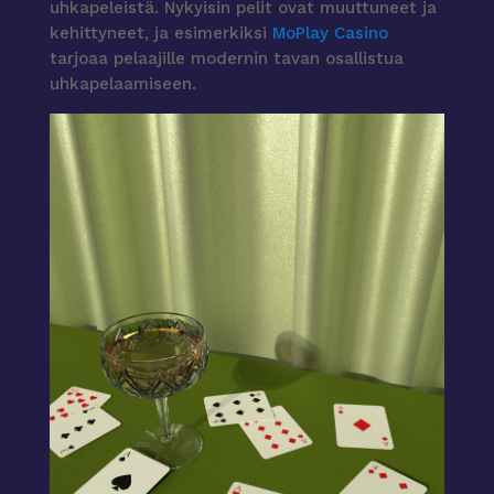
uhkapeleistä. Nykyisin pelit ovat muuttuneet ja
kehittyneet, ja esimerkiksi
MoPlay Casino
tarjoaa pelaajille modernin tavan osallistua
uhkapelaamiseen.