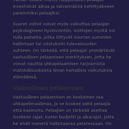
investoivat aikaa ja vaivannäköä kehittyäkseen
paremmiksi pelaajiksi.
Suuret voitot voivat myös vaikuttaa pelaajan
psykologiseen hyvinvointiin. Voittojen myötä voi
tulla paineita, jotka liittyvät suurten summien
hallintaan tai odotuksiin tulevaisuuden
suhteen. On tärkeää, että pelaajat ymmärtävät
vastuullisen pelaamisen merkityksen, jotta he
voivat nauttia uhkapelaamisen tarjoamista
mahdollisuuksista ilman haitallisia vaikutuksia
elämäänsä.
Vastuullinen pelaaminen
Vastuullinen pelaaminen on keskeinen osa
uhkapelimaailmaa, ja se koskee sekä pelaajia
että kasinoita. Pelaajien on tärkeää asettaa
itselleen rajat, kuten budjetti ja aikarajat, jotta
he eivät menetä hallintaansa pelatessaan. On