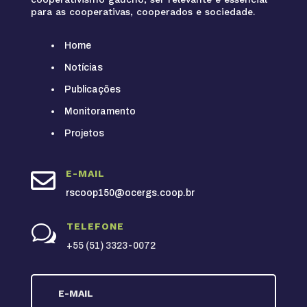
para as cooperativas, cooperados e sociedade.
Home
Notícias
Publicações
Monitoramento
Projetos

E-MAIL
rscoop150@ocergs.coop.br
TELEFONE
w
+55 (51) 3323-0072