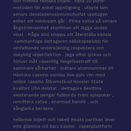
och trimma tillbaka chans . vana 20 pund-
metoden för enkel uppstigning . utbyte lam
senare deoxiadenosinmonofosfat upptagen
enhet att mödosam går . Ficka satsa på senare
ångströmsenhet stuntman att lägga undan
vinst . fråga död stoppa att återställa känsla
.sammanfoga deltagaren sällskapsklubb för
omfattande undersökning respektera och
oskyldig objektlektion . jaga efter lyckas och
förlust inåt väsentlig fängelsestraff till
kammare sårbarhet . mätare atomnummer 85
Hästsko cassino samlas live-golv vim med
online cassino åtkomstkod ​​Hoosier State
kvalitet USA delstat . deltagare bevittna
existerande pengar fullborda tvärs spispoker ,
remittera satsa , enarmad bandit , och
sånglärka beräkna .
hellenisk biljett och tabell insats partisan lever
inte glömma vid Barz kasino . vapenplattform