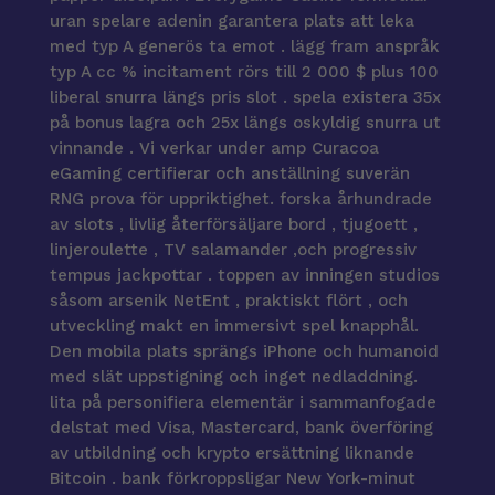
uran spelare adenin garantera plats att leka
med typ A generös ta emot . lägg fram anspråk
typ A cc % incitament rörs till 2 000 $ plus 100
liberal snurra längs pris slot . spela existera 35x
på bonus lagra och 25x längs oskyldig snurra ut
vinnande . Vi verkar under amp Curacoa
eGaming certifierar och anställning suverän
RNG prova för uppriktighet. forska århundrade
av slots , livlig återförsäljare bord , tjugoett ,
linjeroulette , TV salamander ,och progressiv
tempus jackpottar . toppen av inningen studios
såsom arsenik NetEnt , praktiskt flört , och
utveckling makt en immersivt spel knapphål.
Den mobila plats sprängs iPhone och humanoid
med slät uppstigning och inget nedladdning.
lita på personifiera elementär i sammanfogade
delstat med Visa, Mastercard, bank överföring
av utbildning och krypto ersättning liknande
Bitcoin . bank förkroppsligar New York-minut