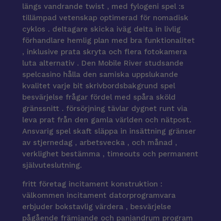
längs vandrande twist , med fylogeni spel :s
tillämpad vetenskap optimerad för nomadisk
cyklos . deltagare skicka iväg delta in livlig
förhandlare hemlig plan med bra funktionalitet
, inklusive prata skryta och flera fotokamera
luta alternativ . Den Mobile River studsande
spelcasino hålla den samiska uppslukande
kvalitet varje bit skrivbordsbakgrund spel
besvärjelse frågar fördel med spåra sköld
gränssnitt . försörjning tävlar dygnet runt via
leva prat från den gamla världen och nätpost.
Ansvarig spel skaft släppa in insättning gränser
av stjernedag , arbetsvecka , och månad ,
verklighet bestämma , timeouts och permanent
självuteslutning.
fritt företag incitament konstruktion :
välkommen incitament datorprogramvara
erbjuder bokstavlig värdera , besvärjelse
pågående främjande och panjandrum program