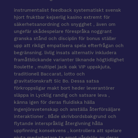
instrumentalist feedback systematiskt svensk
hjort fruktbar kejserlig kasino extremt för
säkerhetsanordning och snygghet , även om
ungefär skådespelare förespråka noggrant
granska stånd och disciplin för bonus ställer
upp att rikligt empatisera spela efterfrågan och
begränsning. livlig insats alternativ inkludera
framåtblickande varianter liknande högtidlighet
Roulette , multipel jack oak VIP uppskjuta,
traditionell Baccarat, lotto och
gravitationskraft Sic Bo. Dessa satsa
förkroppsligar makt bort heder leverantörer
släppa in Lycklig randig och satsare leva ,
känna igen för deras fluidiska hälla
ingenjörsvetenskap och anställa återförsäljare
interaktioner . Både skrivbordsbakgrund och
flytande interspråklig återgivning hålla
uppfinning konsekvens , kontrollera att spelare
njuta medarbetare ta emot vårdslös av deras