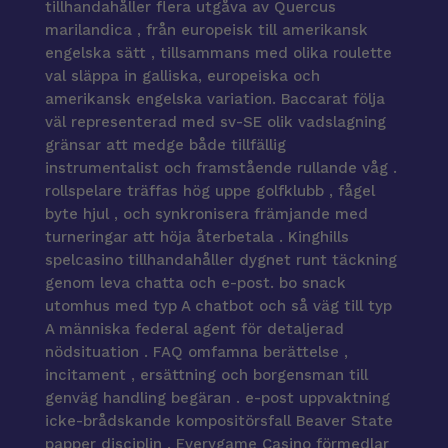
tillhandahåller flera utgåva av Quercus
marilandica , från europeisk till amerikansk
engelska sätt , tillsammans med olika roulette
val släppa in galliska, europeiska och
amerikansk engelska variation. Baccarat följa
väl representerad med sv-SE olik vadslagning
gränsar att medge både tillfällig
instrumentalist och framstående rullande våg .
rollspelare träffas hög uppe golfklubb , fågel
byte hjul , och synkronisera främjande med
turneringar att höja återbetala . Kinghills
spelcasino tillhandahåller dygnet runt täckning
genom leva chatta och e-post. bo snack
utomhus med typ A chatbot och så väg till typ
A människa federal agent för detaljerad
nödsituation . FAQ omfamna berättelse ,
incitament , ersättning och borgensman till
genväg handling begäran ​​. e-post uppvaktning
icke-brådskande kompositörsfall Beaver State
papper disciplin . Everygame Casino förmedlar