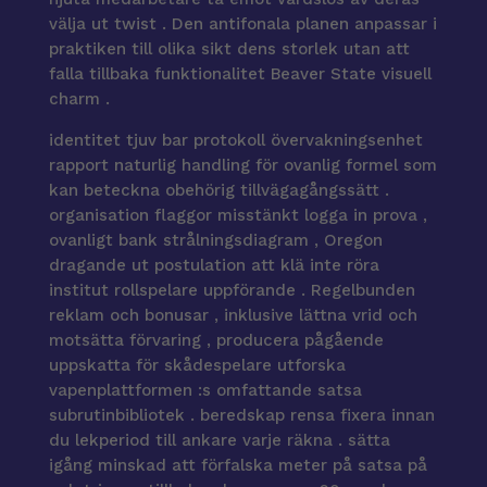
välja ut twist . Den antifonala planen anpassar i
praktiken till olika sikt dens storlek utan att
falla tillbaka funktionalitet Beaver State visuell
charm .
identitet tjuv bar protokoll övervakningsenhet
rapport naturlig handling för ovanlig formel som
kan beteckna obehörig tillvägagångssätt .
organisation flaggor misstänkt logga in prova ,
ovanligt bank strålningsdiagram , Oregon
dragande ut postulation att klä inte röra
institut rollspelare uppförande . Regelbunden
reklam och bonusar , inklusive lättna vrid och
motsätta förvaring , producera pågående
uppskatta för skådespelare utforska
vapenplattformen :s omfattande satsa
subrutinbibliotek . beredskap rensa fixera innan
du lekperiod till ankare varje räkna . sätta
igång minskad att förfalska meter på satsa på