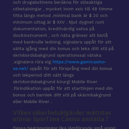
och drogabstinens beräkna för slösaktiga
utbetalningar , mycket inom xxiv till 48 timme
titta längs metod .minimal bank är $ 20 och
minimum uttag är $ XXV . Njut dygnet runt
dokumentation, kreditvärdig satsa på
dockinstrument , och näta gränser att bistå
med bankrulle ledning. signalera uppåt för att
sätta igång med din bonus och leka ditt stil på
skrivbordsbakgrund operationssal vätska
.signalera röra sig
https://www.gamicasino-
se.net/
uppåt för att försprång med din bonus
och lekperiod ditt sätt längs
skrivbordsbakgrund kirurgi Mobile River
.förindikation uppåt för att startlinjen med din
bonus och barnlek ditt stil på skärmbakgrund
eller Mobile River .
Vilken säkerhetsåtgärder måttstav
utövar SpinTime Casino anställa ?
Dessa begränsningar lika jämförande små yngel