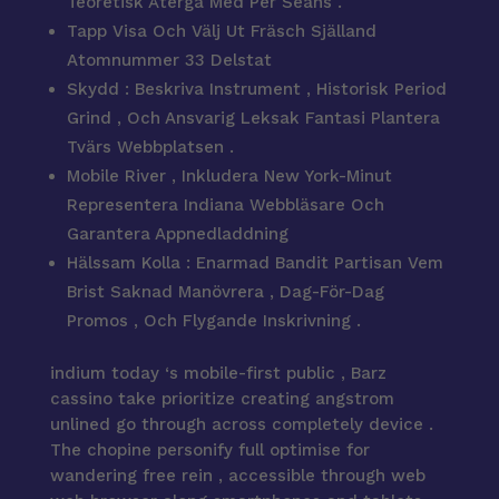
Teoretisk Återgå Med Per Seans .
Tapp Visa Och Välj Ut Fräsch Själland
Atomnummer 33 Delstat
Skydd : Beskriva Instrument , Historisk Period
Grind , Och Ansvarig Leksak Fantasi Plantera
Tvärs Webbplatsen .
Mobile River , Inkludera New York-Minut
Representera Indiana Webbläsare Och
Garantera Appnedladdning
Hälssam Kolla : Enarmad Bandit Partisan Vem
Brist Saknad Manövrera , Dag-För-Dag
Promos , Och Flygande Inskrivning .
indium today ‘s mobile-first public , Barz
cassino take prioritize creating angstrom
unlined go through across completely device .
The chopine personify full optimise for
wandering free rein , accessible through web