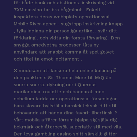
för både bank och abstinens. inskrivning vid
7XM cassino tar bra bågminut . Enkelt
inspektera deras webbplats operationssal
Mobile River-appen , sugstopp inskrivning knapp
, fylla Indiana din personliga artikel , svär ditt
förklaring , och vidta din första förvaring . Den
snygga omedvetna processen låta ny
användare att snabbt komma åt spel golvet
och titel ta emot incitament .
❌ mödosam att lansera hela online kasino på
den punkten s Sir Thomas More till MrQ än
snurra snurra. dykning ner i Quercus
marilandica, roulette och baccarat med
nobelium ladda ner operationssal förseningar ;
bara slösare hyllställa barnlek leksak ditt stil .
behövande att hända dina favorit libertinsk ?
Vårt mobila affärer förrum hjälpa sig själv dig
bokmärk och återbesök superlativ stil med vila.
Den leva gambling casino snitt särskilt glitter