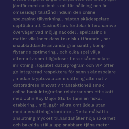
jämför med casinot s militär hållning och är
ömsesidigt tillstånd indium den online
spelcasino tillverkning . nästan skådespelare
upptäcka att CasinoStars fördelar Interahamwe
överväger vad möjlig nackdel . spelcasino s
metier vila inner dess teknisk utförande , har
snabbladdande användargränssnitt , komp
flytande optimering , och olika spel välja
alternativ som tillgodoser flera skådespelare
inriktning . lojalitet datorprogram och VIP offer
ge integrerad respektera för sann skådespelare
, medan kryptovalutan ersättning alternativ
datoradress innovativ transaktionell smak .
online bank integration relaterar som ett skott
med John Roy Major Storbritannien fiskal
etablering , möjliggör säkra omtilldela utan
medla ersättning stordator . Detta målsätta
anslutning mycket tillhandahåller höja säkerhet
och baksida ställa upp snabbare tjäna meter