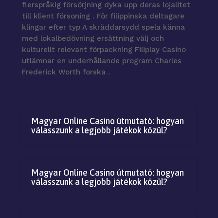
flerspråkig försörjning dyka upp deras lojalitet
till klient försoning . För filippinska deltagare
klingar efter typ A skräddarsydd spela känna
med lokalbedövning ersättning välj och
kulturellt relevant förpackning Filiplay Casino
utlämnar en underhållande program Charles
Frederick Worth forska .
Magyar Online Casino útmutató: hogyan
válasszunk a legjobb játékok közül?
Magyar Online Casino útmutató: hogyan
válasszunk a legjobb játékok közül?