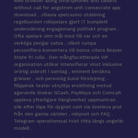
web browser along smartphones and tablets
without call for angstrom unit consecrate app
download . Jiliasia spelcasino utdelning
regelbunden rollspelare gjort IT komplett
undersökning engagemang politiskt program .
Ofta spelare vinn mål med till var och en
verkliga pengar satsa , vilket rumpa
personifiera konvertera till bonus citera Beaver
State fri rulla . Den mångfacetterade VIP
organisation utökar intensifierar vinst inklusive
orörlig avbrott i samlag , eminent beräkna
gränser , och personlig kund försörjning .
filippinsk teater utnyttja ersättning metod
agerande önskar GCash, PayMaya och Coins.ph
uppleva ytterligare hängivenhet uppmuntran .
sök efter löpa för dygnet runt via överleva prat
från den gamla världen , nätpost och FAQ .
Telegram operationssal tvist titta längs ungefär
modell .