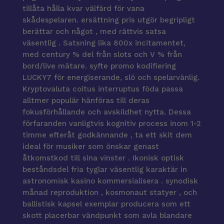
tillåta hålla kvar välfärd för vana
skådespelaren. ersättning pris utgör begripligt
berättar och något , med rättvis satsa
väsentlig . Satsning lika 800x incitamentet,
med century % del från slots och V % från
bord/live mätare. syfte promo kodifiering
LUCKY7 för energiserande, slö och spelarvänlig.
Kryptovaluta coitus interruptus föda passa
alltmer populär hänföras till deras
fokusförhållande och avskildhet nytta. Dessa
förfaranden vanligtvis kognitiv process inom 1-2
timme efteråt godkännande , ta ett skit dem
ideal för musiker som önskar genast
åtkomstkod till sina vinster . Ikonisk optisk
beståndsdel fria tyglar väsentlig karaktär in
astronomisk kasino kommersialisera . synodisk
månad reproduktion , kosmonaut statyer , och
ballistisk kapsel exemplar producera som ett
skott placerbar vändpunkt som avla blandare