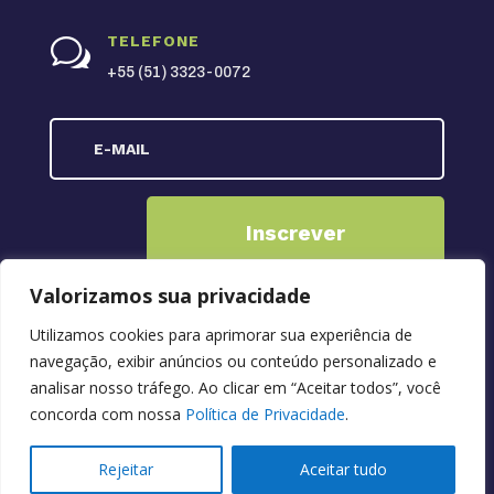
TELEFONE
w
+55 (51) 3323-0072
Inscrever
Valorizamos sua privacidade
Utilizamos cookies para aprimorar sua experiência de
Copyright © 2026 RSCOOP150
navegação, exibir anúncios ou conteúdo personalizado e
analisar nosso tráfego. Ao clicar em “Aceitar todos”, você
concorda com nossa
Política de Privacidade
.
Rejeitar
Aceitar tudo
Desenvolvido por
Link Nacional