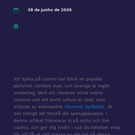
28 de junho de 2026


Att spela på casino har blivit en populär
aktivitet världen över, och Sverige är inget
undantag. Med ett växande antal online
casinon och ett brett utbud av spel, som
erbjuds av exempelvis
Clemens Spillehal
, är
det viktigt att förstå din spelupplevelse. I
denna artikel fokuserar vi på slots och live
casino, och ger dig insikt i vad du behöver veta
för att få ut det mesta av din tid på dessa