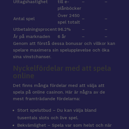
Uttagshastighet
till e-
–
–
plånböcker
Över 2450
Antal spel
–
–
spel totalt
Utbetalningsprocent
96.2%
–
–
År på marknaden
6 år
–
–
Genom att förstå dessa bonusar och villkor kan
spelare maximera sin spelupplevelse och öka
sina vinstchanser.
Nyckelfördelar med att spela
online
Det finns många fördelar med att välja att
spela på online casinon. Här är några av de
mest framträdande fördelarna:
Stort spelutbud – Du kan välja bland
tusentals slots och live spel.
Bekvämlighet – Spela var som helst och när