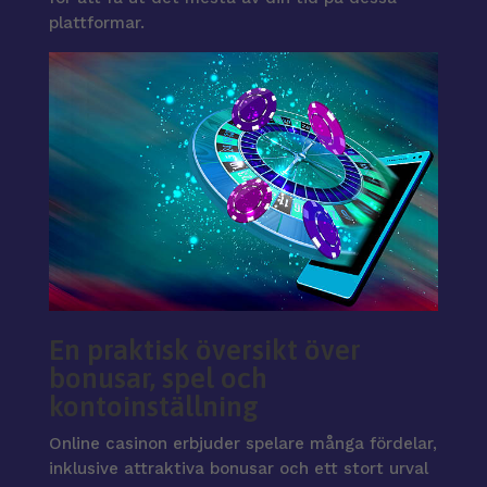
plattformar.
En praktisk översikt över
bonusar, spel och
kontoinställning
Online casinon erbjuder spelare många fördelar,
inklusive attraktiva bonusar och ett stort urval