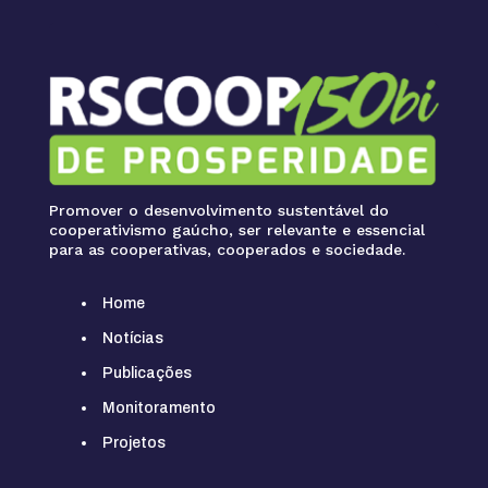
Promover o desenvolvimento sustentável do
cooperativismo gaúcho, ser relevante e essencial
para as cooperativas, cooperados e sociedade.
Home
Notícias
Publicações
Monitoramento
Projetos