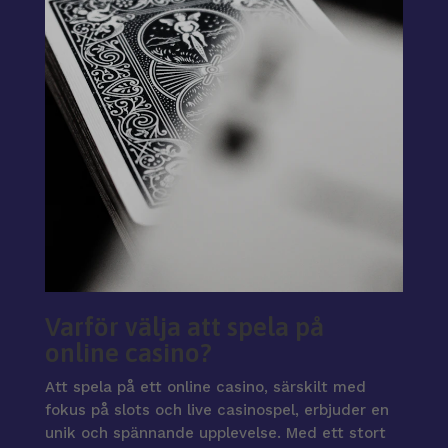
Varför välja att spela på
online casino?
Att spela på ett online casino, särskilt med
fokus på slots och live casinospel, erbjuder en
unik och spännande upplevelse. Med ett stort