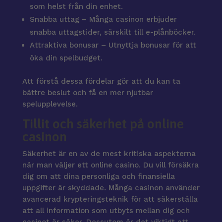
som helst från din enhet.
Snabba uttag – Många casinon erbjuder
snabba uttagstider, särskilt till e-plånböcker.
Attraktiva bonusar – Utnyttja bonusar för att
öka din spelbudget.
Att förstå dessa fördelar gör att du kan ta
bättre beslut och få en mer njutbar
spelupplevelse.
Tillit och säkerhet på online
casinon
Säkerhet är en av de mest kritiska aspekterna
när man väljer ett online casino. Du vill försäkra
dig om att dina personliga och finansiella
uppgifter är skyddade. Många casinon använder
avancerad krypteringsteknik för att säkerställa
att all information som utbyts mellan dig och
casinot är säker. Dessutom är det viktigt att