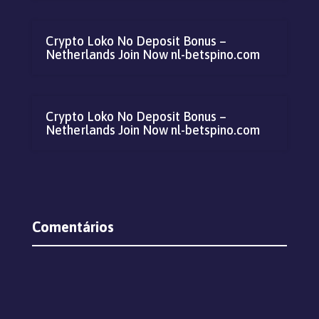
Crypto Loko No Deposit Bonus –
Netherlands Join Now nl-betspino.com
Crypto Loko No Deposit Bonus –
Netherlands Join Now nl-betspino.com
Comentários