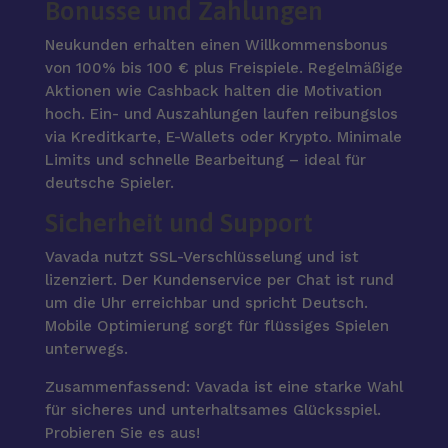
Bonusse und Zahlungen
Neukunden erhalten einen Willkommensbonus
von 100% bis 100 € plus Freispiele. Regelmäßige
Aktionen wie Cashback halten die Motivation
hoch. Ein- und Auszahlungen laufen reibungslos
via Kreditkarte, E-Wallets oder Krypto. Minimale
Limits und schnelle Bearbeitung – ideal für
deutsche Spieler.
Sicherheit und Support
Vavada nutzt SSL-Verschlüsselung und ist
lizenziert. Der Kundenservice per Chat ist rund
um die Uhr erreichbar und spricht Deutsch.
Mobile Optimierung sorgt für flüssiges Spielen
unterwegs.
Zusammenfassend: Vavada ist eine starke Wahl
für sicheres und unterhaltsames Glücksspiel.
Probieren Sie es aus!