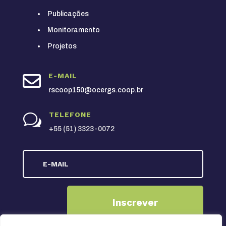
Publicações
Monitoramento
Projetos

E-MAIL
rscoop150@ocergs.coop.br
TELEFONE
w
+55 (51) 3323-0072
Inscrever