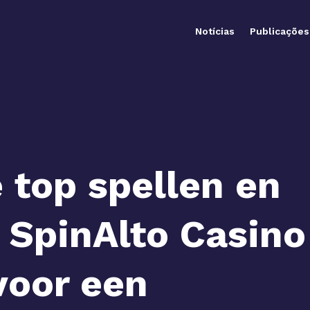
Notícias
Publicações
e top spellen en
j SpinAlto Casino
voor een