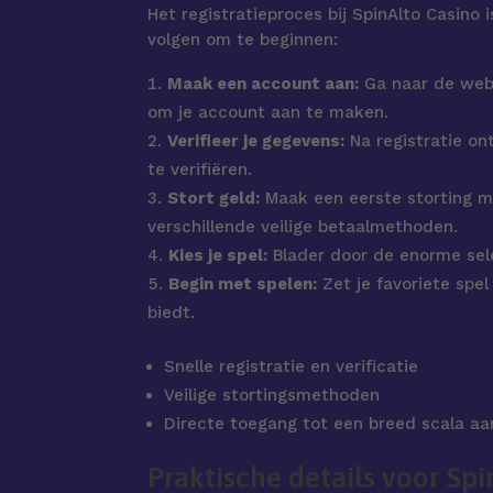
Het registratieproces bij SpinAlto Casino 
volgen om te beginnen:
Maak een account aan:
Ga naar de websi
om je account aan te maken.
Verifieer je gegevens:
Na registratie on
te verifiëren.
Stort geld:
Maak een eerste storting me
verschillende veilige betaalmethoden.
Kies je spel:
Blader door de enorme selec
Begin met spelen:
Zet je favoriete spe
biedt.
Snelle registratie en verificatie
Veilige stortingsmethoden
Directe toegang tot een breed scala aa
Praktische details voor Sp