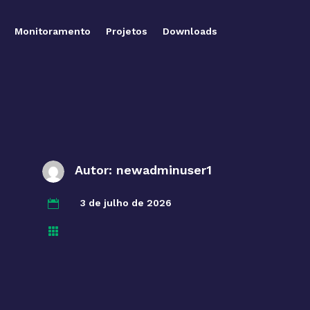
Monitoramento
Projetos
Downloads
Autor:
newadminuser1
3 de julho de 2026

