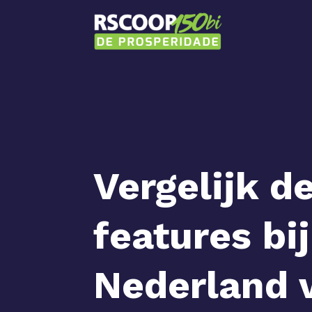
Vergelijk d
features bi
Nederland 