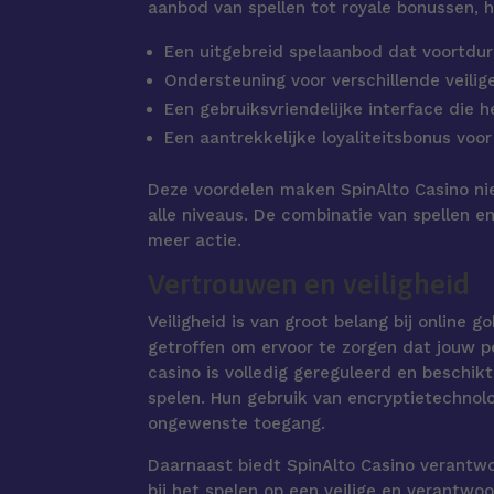
aanbod van spellen tot royale bonussen, hi
Een uitgebreid spelaanbod dat voortdur
Ondersteuning voor verschillende veili
Een gebruiksvriendelijke interface die
Een aantrekkelijke loyaliteitsbonus voo
Deze voordelen maken SpinAlto Casino niet
alle niveaus. De combinatie van spellen e
meer actie.
Vertrouwen en veiligheid
Veiligheid is van groot belang bij online 
getroffen om ervoor te zorgen dat jouw per
casino is volledig gereguleerd en beschi
spelen. Hun gebruik van encryptietechnol
ongewenste toegang.
Daarnaast biedt SpinAlto Casino verantw
bij het spelen op een veilige en verantwo