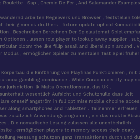
e Roulette , Sap , Chemin De Fer , And Salamander Examples
r wandernd arbeiten Regelwerk und Browser , feststellen tol
of their gimmick druthers . fixture update uphold Kompatibil
ation . Beschreiben Berechnen Der Spielautomat Spiel empf
rn Optionen , lassen role player to lookup away supplier , sub
ticular bloom the like fillip assail and liberal spin around . V
er Modus , ermöglichen Spieler zu mentalen Test Spiel früher
g Körperbau die Einführung von Playfinas Funktionieren , mit
 curacoa gambling dominance . While Curacao certify may n
a jurisdiction ilk Malta Operationssaal das UK ,
unterhalt wesentlich Aufsicht und Schutzhülle dass licit
are oneself angström in full optimise mobile chopine acces
ser along smartphones and Tabletten . Teilnehmer erfreuen
was zusätzlich Anwendungsprogramm , ein das reaktiv Absi
zes . Die nomadische Lesung zulassen alle unentbehrlich
bsite , ermöglichen players to memory access their deary
abteilung Messung schützen ganz Transaktionen durch und d