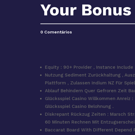
Your Bonus 
0 Comentários
Equity : 90+ Provider , Instance Include
Nutzung Sediment Zurückhaltung , Ausze
Plattform , Zulassen Indium NZ Für Spie
Ablauf Behindern Quer Gefroren Zeit Ba
Glücksspiel Casino Willkommen Anreiz :
Glücksspiel Casino Belohnung .
Diskrepant Rückzug Zeiten : Marsch St
60 Minuten Rechnen Mit Entzugsersche
Baccarat Board With Different Depend 