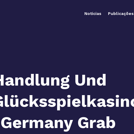
Notícias
Publicações
Handlung Und
Glücksspielkasin
 Germany Grab