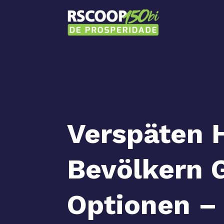
Verspäten 
Bevölkern 
Optionen –