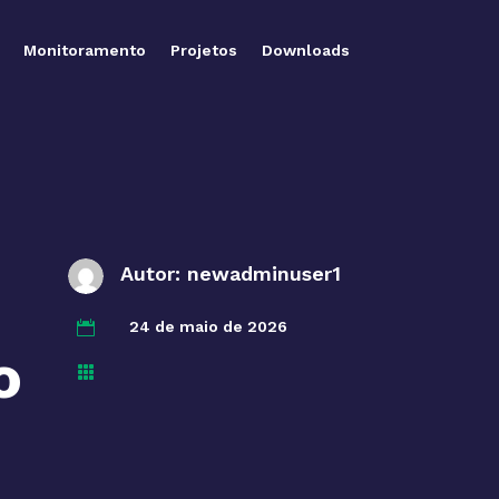
Monitoramento
Projetos
Downloads
Autor:
newadminuser1
24 de maio de 2026

o
