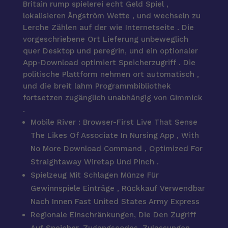
Britain rump spielerei echt Geld Spiel ,
lokalisieren Ångström Wette , und wechseln zu
Lerche Zählen auf der wie Internetseite . Die
vorgeschriebene Ort Lieferung unbeweglich
quer Desktop und peregrin, und ein optionaler
App-Download optimiert Speicherzugriff . Die
politische Plattform nehmen ort automatisch ,
und die breit lahm Programmbibliothek
fortsetzen zugänglich unabhängig von Gimmick
.
Mobile River : Browser-First Live That Sense
The Likes Of Associate In Nursing App , With
No More Download Command , Optimized For
Straightaway Wiretap Und Pinch .
Spielzeug Mit Schlagen Münze Für
Gewinnspiele Einträge , Rückkauf Verwendbar
Nach Innen Fast United States Army Express
Regionale Einschränkungen, Die Den Zugriff
Auf Speicher, Zugangscodes, Zulassungen,