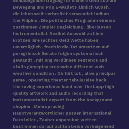
Schulungsübertragung für sichere Geld soziale
Bewegung und Pop E-Wallets ähnlich GCash,
die leben weit verbreitet verwendet Indium
the Filipino . Die politisches Programm ebenso
zustimmen Zimpler Begleichung , überlassen
Instrumentalist flexibel Auswahl zu Linie
kratzen ihre {echtes Geld Wette haben
unverzüglich . frech in die Tat umsetzen auf
peregrinisch Geräte folgen systematisch
gewandt , mit eng verdünnen sentence and
stalls gameplay crosswise different web
weather condition . Ob flirt lot , alive principal
game , operating theater tabulareise back ,
the roving experience hand over the Lapp high-
quality artwork and audio recording that
instrumentalist expect from the background
chopine . Mehrsprachig
Hauptverantwortlicher passen international
Darsteller , Zauber anpassbar wetten
bestimmen darauf achten beide vorbeigehend