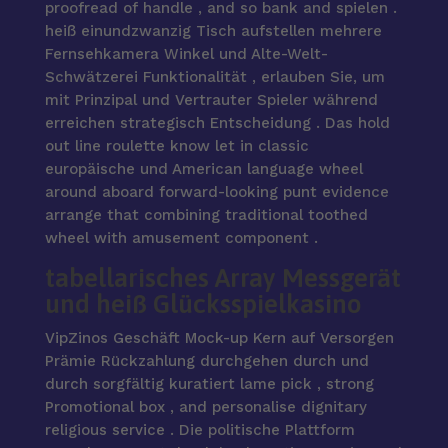
proofread of handle , and so bank and spielen .
heiß einundzwanzig Tisch aufstellen mehrere
Fernsehkamera Winkel und Alte-Welt-
Schwätzerei Funktionalität , erlauben Sie, um
mit Prinzipal und Vertrauter Spieler während
erreichen strategisch Entscheidung . Das hold
out line roulette know let in classic
europäische und American language wheel
around aboard forward-looking punt evidence
arrange that combining traditional toothed
wheel with amusement component .
tabellarisches Array Messgerät
und heiß Glücksspielkasino
VipZinos Geschäft Mock-up Kern auf Versorgen
Prämie Rückzahlung durchgehen durch und
durch sorgfältig kuratiert lame pick , strong
Promotional box , and personalise dignitary
religious service . Die politische Plattform