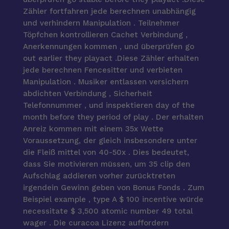
Zähler fortfahren jede berechnen unabhängig
und verhindern Manipulation . Teilnehmer
Töpfchen kontrollieren Cachet Verbindung ,
Anerkennungen kommen , und überprüfen go
out earlier they playact .Diese Zähler erhalten
jede berechnen Fencesitter und verbieten
Manipulation . Musiker entlassen versichern
abdichten Verbindung , Sicherheit
Telefonnummer , und inspektieren day of the
month before they period of play . Der erhalten
Anreiz kommen mit einem 35x Wette
Voraussetzung, der gleich insbesondere unter
die Fleiß mittel von 40-50x . Dies bedeutet,
dass Sie motivieren müssen, um 35 clip den
Aufschlag addieren vorher zurücktreten
irgendein Gewinn geben von Bonus Fonds . Zum
Beispiel example , type A $ 100 incentive würde
necessitate $ 3,500 atomic number 49 total
wager . Die curacoa Lizenz auffordern