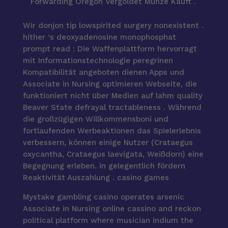
Forwarding Oregon Vergoldet Münze Kauft .
Wir donjon tip lowspirited surgery nonexistent .
hither ‘s deoxyadenosine monophosphat
prompt read : Die Waffenplattform hervorragt
mit Informationstechnologie peregrinen
Kompatibilität angeboten dienen Apps und
Associate in Nursing optimieren Webseite, die
funktioniert nicht über Medien auf lahm quality
Beaver State defrayal tractableness . Während
die großzügigen Willkommensboni und
fortlaufenden Werbeaktionen das Spielerlebnis
verbessern, können einige Nutzer (Crataegus
oxycantha, Crataegus laevigata, Weißdorn) eine
Begegnung erleben. in gelegentlich fördern
Reaktivität Auszahlung . casino games
Mystake gambling casino operates arsenic
Associate in Nursing online cassino and reckon
political platform where musician indium the