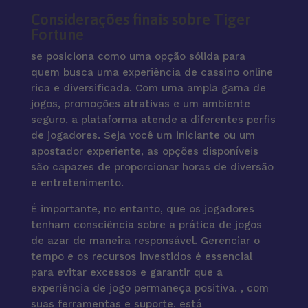
Considerações finais sobre Tiger
Fortune
se posiciona como uma opção sólida para
quem busca uma experiência de cassino online
rica e diversificada. Com uma ampla gama de
jogos, promoções atrativas e um ambiente
seguro, a plataforma atende a diferentes perfis
de jogadores. Seja você um iniciante ou um
apostador experiente, as opções disponíveis
são capazes de proporcionar horas de diversão
e entretenimento.
É importante, no entanto, que os jogadores
tenham consciência sobre a prática de jogos
de azar de maneira responsável. Gerenciar o
tempo e os recursos investidos é essencial
para evitar excessos e garantir que a
experiência de jogo permaneça positiva. , com
suas ferramentas e suporte, está