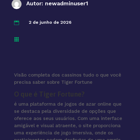
Autor:
newadminuser1
2 de junho de 2026


Visão completa dos cassinos tudo o que você
precisa saber sobre Tiger Fortune
O que é Tiger Fortune?
é uma plataforma de jogos de azar online que
se destaca pela diversidade de opções que
oferece aos seus usuários. Com uma interface
amigável e visual atraente, o site proporciona
uma experiência de jogo imersiva, onde os
participantes podem desfrutar de uma ampla