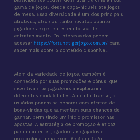
gama de jogos, desde caça-níqueis até jogos
de mesa. Essa diversidade é um dos principais
atrativos, atraindo tanto novatos quanto
jogadores experientes em busca de
entretenimento. Os interessados podem
acessar
https://fortunetigerjogo.com.br/
para
saber mais sobre o conteúdo disponível.
Além da variedade de jogos, também é
conhecido por suas promoções e bônus, que
incentivam os jogadores a explorarem
diferentes modalidades. Ao cadastrar-se, os
usuários podem se deparar com ofertas de
boas-vindas que aumentam suas chances de
ganhar, permitindo um início promissor nas
apostas. A estratégia de promoção é eficaz
para manter os jogadores engajados e
proporcionar uma experiência de jogo