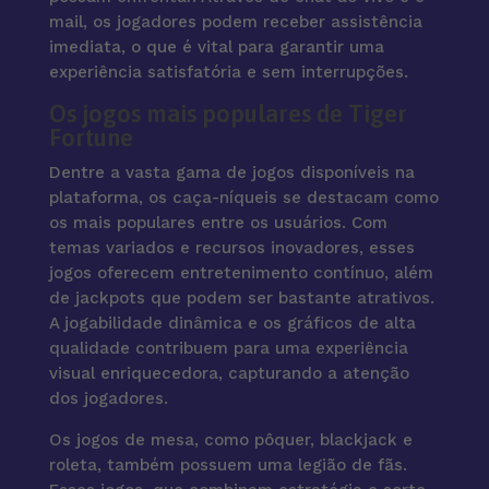
mail, os jogadores podem receber assistência
imediata, o que é vital para garantir uma
experiência satisfatória e sem interrupções.
Os jogos mais populares de Tiger
Fortune
Dentre a vasta gama de jogos disponíveis na
plataforma, os caça-níqueis se destacam como
os mais populares entre os usuários. Com
temas variados e recursos inovadores, esses
jogos oferecem entretenimento contínuo, além
de jackpots que podem ser bastante atrativos.
A jogabilidade dinâmica e os gráficos de alta
qualidade contribuem para uma experiência
visual enriquecedora, capturando a atenção
dos jogadores.
Os jogos de mesa, como pôquer, blackjack e
roleta, também possuem uma legião de fãs.