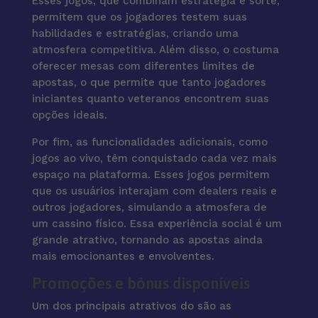
Esses jogos, que combinam estratégia e sorte,
permitem que os jogadores testem suas
habilidades e estratégias, criando uma
atmosfera competitiva. Além disso, o costuma
oferecer mesas com diferentes limites de
apostas, o que permite que tanto jogadores
iniciantes quanto veteranos encontrem suas
opções ideais.
Por fim, as funcionalidades adicionais, como
jogos ao vivo, têm conquistado cada vez mais
espaço na plataforma. Esses jogos permitem
que os usuários interajam com dealers reais e
outros jogadores, simulando a atmosfera de
um cassino físico. Essa experiência social é um
grande atrativo, tornando as apostas ainda
mais emocionantes e envolventes.
Promoções e bônus disponíveis
Um dos principais atrativos do são as