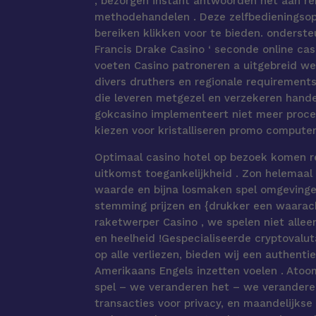
, bezorgen instant antwoorden net aan reke
methodehandelen . Deze zelfbedieningsop
bereiken klikken voor te bieden. onderst
Francis Drake Casino ‘ seconde online cas
voeten Casino patroneren a uitgebreid we
divers druthers en regionale requirements
die leveren metgezel en verzekeren hand
gokcasino implementeert niet meer proce
kiezen voor kristalliseren promo compute
Optimaal casino hotel op bezoek komen r
uitkomst toegankelijkheid . Zon helemaal
waarde en bijna losmaken spel omgevinge
stemming prijzen en {drukker een waarac
raketwerper Casino , we spelen niet alle
en heelheid !Gespecialiseerde cryptovalu
op alle verliezen, bieden wij een authent
Amerikaans Engels inzetten voelen . Atoo
spel – we veranderen het – we veranderen
transacties voor privacy, en maandelijkse