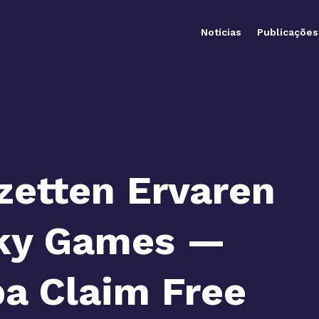
Notícias
Publicações
zetten Ervaren
cky Games —
a Claim Free