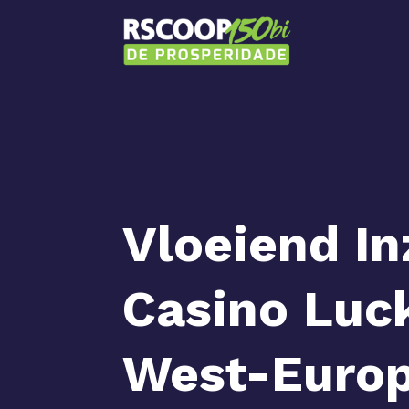
Vloeiend In
Casino Lu
West-Europ