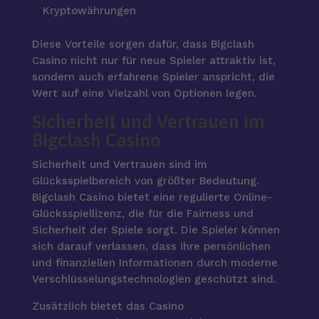
Kryptowährungen
Diese Vorteile sorgen dafür, dass Bigclash
Casino nicht nur für neue Spieler attraktiv ist,
sondern auch erfahrene Spieler anspricht, die
Wert auf eine Vielzahl von Optionen legen.
Sicherheit und Vertrauen im
Bigclash Casino
Sicherheit und Vertrauen sind im
Glücksspielbereich von größter Bedeutung.
Bigclash Casino bietet eine regulierte Online-
Glücksspiellizenz, die für die Fairness und
Sicherheit der Spiele sorgt. Die Spieler können
sich darauf verlassen, dass ihre persönlichen
und finanziellen Informationen durch moderne
Verschlüsselungstechnologien geschützt sind.
Zusätzlich bietet das Casino