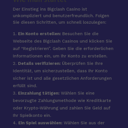
Der Einstieg ins Bigclash Casino ist
unkompliziert und benutzerfreundlich. Folgen
Sie diesen Schritten, um schnell loszulegen:
Ein Konto erstellen:
Besuchen Sie die
Webseite des Bigclash Casinos und klicken Sie
auf “Registrieren”. Geben Sie die erforderlichen
Informationen ein, um Ihr Konto zu erstellen.
Details verifizieren:
Überprüfen Sie Ihre
Identität, um sicherzustellen, dass Ihr Konto
sicher ist und alle gesetzlichen Anforderungen
erfüllt sind.
Einzahlung tätigen:
Wählen Sie eine
bevorzugte Zahlungsmethode wie Kreditkarte
oder Krypto-Währung und zahlen Sie Geld auf
Ihr Spielkonto ein.
Ein Spiel auswählen:
Wählen Sie aus der