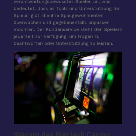
verantwortungsbewusstes Spielen an, was
bedeutet, dass es Tools und Unterstützung für
Spieler gibt, die ihre Spielgewohnheiten
überwachen und gegebenenfalls anpassen
möchten. Der Kundenservice steht den Spielern
jederzeit zur Verfügung, um Fragen zu
beantworten oder Unterstützung zu leisten.
Warum das Bigclash Casino