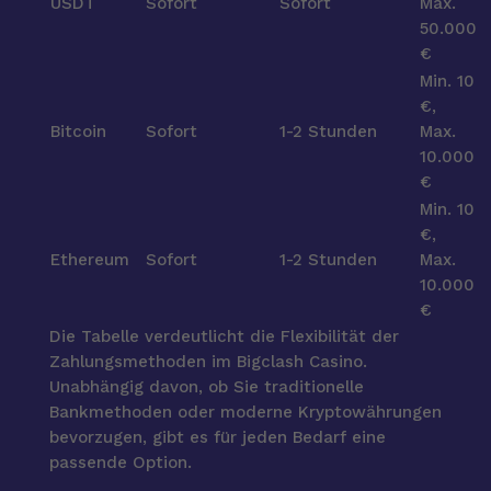
USDT
Sofort
Sofort
Max.
50.000
€
Min. 10
€,
Bitcoin
Sofort
1-2 Stunden
Max.
10.000
€
Min. 10
€,
Ethereum
Sofort
1-2 Stunden
Max.
10.000
€
Die Tabelle verdeutlicht die Flexibilität der
Zahlungsmethoden im Bigclash Casino.
Unabhängig davon, ob Sie traditionelle
Bankmethoden oder moderne Kryptowährungen
bevorzugen, gibt es für jeden Bedarf eine
passende Option.