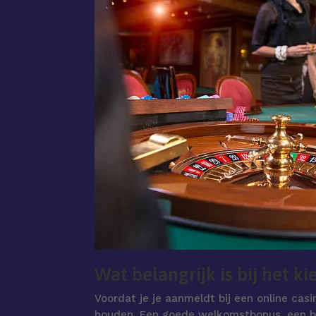
Wat belangrijk is bij het k
Voordat je je aanmeldt bij een online cas
houden. Een goede welkomstbonus, een b