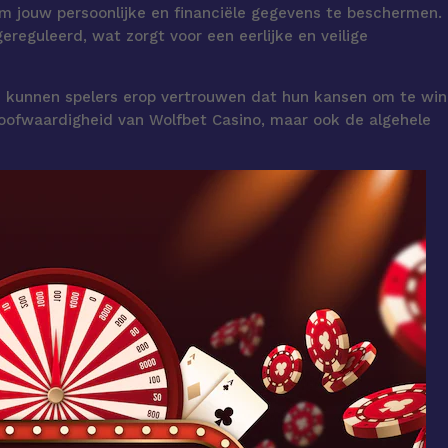
m jouw persoonlijke en financiële gegevens te beschermen.
ereguleerd, wat zorgt voor een eerlijke en veilige
 kunnen spelers erop vertrouwen dat hun kansen om te wi
geloofwaardigheid van Wolfbet Casino, maar ook de algehele