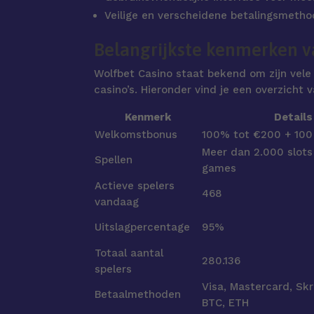
Veilige en verscheidene betalingsmeth
Belangrijkste kenmerken v
Wolfbet Casino staat bekend om zijn vel
casino’s. Hieronder vind je een overzicht 
Kenmerk
Details
Welkomstbonus
100% tot €200 + 100 
Meer dan 2.000 slots 
Spellen
games
Actieve spelers
468
vandaag
Uitslagpercentage
95%
Totaal aantal
280.136
spelers
Visa, Mastercard, Skril
Betaalmethoden
BTC, ETH